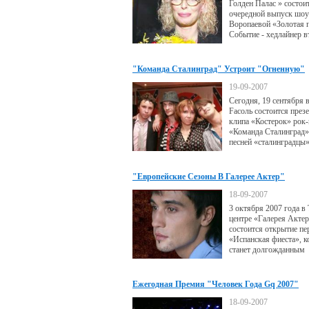
Голден Палас » состои
очередной выпуск шо
Воропаевой «Золотая 
Событие - хедлайнер в
внеочередного ) сентя
выпуска шоу «Золотая
«ЛЮБИЛЕЙ» - ЮБИ
"Команда Сталинград" Устроит "Огненную"
«ЖЕЛЕЗНОЙ ЛЕДИ 
Презентацию Дебютного Клипа
БИЗНЕСА» ЛЮБОВИ
19-09-2007
ВОРОПАЕВОЙ
Сегодня, 19 сентября 
Fасоль состоится през
клипа «Костерок» рок-
«Команда Сталинград»
песней «сталинградцы
открывали свое выступ
последнем фестивале 
став главным открыти
"Европейские Сезоны В Галерее Актер"
крупнейшего летнего р
Продолжаются!
форума.
18-09-2007
3 октября 2007 года в
центре «Галерея Акте
состоится открытие п
«Испанская фиеста», 
станет долгожданным
продолжением арт-про
«Европейские сезоны в
Актер».
Ежегодная Премия "Человек Года Gq 2007"
18-09-2007