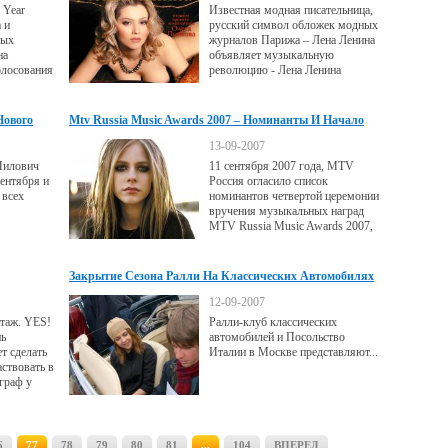
 Year
Известная модная писательница,
 и
русский символ обложек модных
мых
журналов Парижа – Лена Ленина
на
объявляет музыкальную
олосования
революцию - Лена Ленина
Q в США,
призывает всех писательниц
ании и
бороться с певицами российской
эстрады, которые хором
Нового
Mtv Russia Music Awards 2007 – Номинанты И Начало
бросились писать книжки!
Зрительского Голосования
13-09-2007
Милович
11 сентября 2007 года, MTV
ентября и
Россия огласило список
 всех
номинантов четвертой церемонии
вручения музыкальных наград
MTV Russia Music Awards 2007,
которая пройдет 4 октября в
Ледовом дворце на Ходынском
поле в Москве.
Закрытие Сезона Ралли На Классических Автомобилях
12-09-2007
итаж. YES!
Ралли-клуб классических
нь
автомобилей и Посольство
т сделать
Италии в Москве представляют...
ствовать в
ограф у
идишь
6
77
78
79
80
81
...
104
ВПЕРЕД