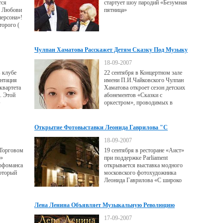
тся
стартует шоу пародий «Безумная
у Любови
пятница»
персона»!
торого (
брьского
 персона»:
ЛЕЙ
Чулпан Хаматова Расскажет Детям Сказку Под Музыку
ШОУ-
Чайковского
18-09-2007
в клубе
22 сентября в Концертном зале
ентация
имени П.И.Чайковского Чулпан
квартета
Хаматова откроет сезон детских
. Этой
абонементов «Сказки с
»
оркестром», проводимых в
ление на
рамках объявленного в России
«Крылья»,
Года ребенка.
ем этого
Открытие Фотовыставки Леонида Гаврилова "С
ок-
Широко Закрытыми Глазами"
18-09-2007
 Торговом
19 сентября в ресторане «Аист»
р»
при поддержке Parliament
ерфоманса
открывается выставка модного
который
московского фотохудожника
Леонида Гаврилова «С широко
екта
закрытыми глазами».
 «Галерее
Лена Ленина Объявляет Музыкальную Революцию
17-09-2007