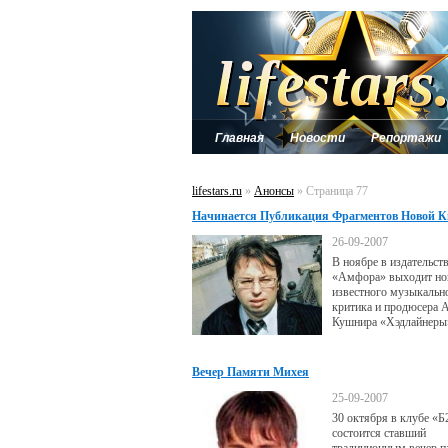
Главная
Новости
Репортажи
lifestars.ru
»
Анонсы
» Страница 77
Начинается Публикация Фрагментов Новой К
Александра Кушнира
26-09-2007
В ноябре в издательст
«Амфора» выходит но
известного музыкальн
критика и продюсера 
Кушнира «Хэдлайнеры
Вечер Памяти Михея
25-09-2007
30 октября в клубе «Б
состоится ставший