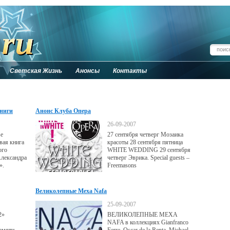
Светская Жизнь
Анонсы
Контакты
ниги
Анонс Клуба Опера
26-09-2007
ве
27 сентября четверг Мозаика
вая книга
красоты 28 сентября пятница
ого
WHITE WEDDING 29 сентября
Александра
четверг Эврика. Special guests –
».
Freemasons
Великолепные Меха Nafa
25-09-2007
2»
ВЕЛИКОЛЕПНЫЕ МЕХА
NAFA в коллекциях Gianfranco