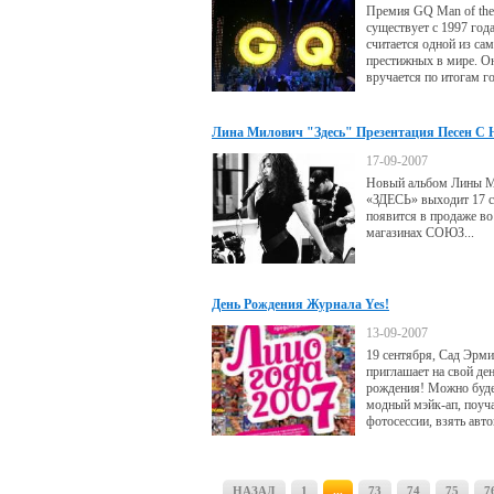
Премия GQ Man of the
существует с 1997 года
считается одной из са
престижных в мире. О
вручается по итогам г
читателей журнала G
Великобритании, Герм
России...
Лина Милович "Здесь" Презентация Песен С 
Альбома
17-09-2007
Новый альбом Лины 
«ЗДЕСЬ» выходит 17 с
появится в продаже во
магазинах СОЮЗ...
День Рождения Журнала Yes!
13-09-2007
19 сентября, Сад Эрм
приглашает на свой де
рождения! Можно буде
модный мэйк-ап, поуча
фотосессии, взять авт
любимого артиста, ув
финал конкурса «Лицо
года-2007».
НАЗАД
1
...
73
74
75
7