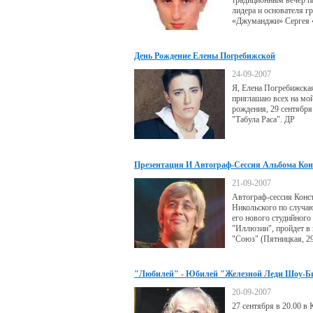
традиционным вечер п
лидера и основателя г
«Джуманджи» Сергея
Крутикова.
День Рождение Елены Погребижской
24-09-2007
Я, Елена Погребижска
приглашаю всех на мой
рождения, 29 сентября
"Табула Раса". ДР
Презентация И Автограф-Сессия Альбома Ко
Никольского
21-09-2007
Автограф-сессия Конс
Никольского по случа
его нового студийного
"Иллюзии", пройдет в 
"Союз" (Пятницкая, 29
сентября.
"Любилей" - Юбилей "Железной Леди Шоу-Б
Любови Воропаевой
20-09-2007
27 сентября в 20.00 в