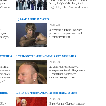
амяти
Ferre, Oscar de la Renta, Michael
руппы
Kors, Badgley Mischka, Karl
 «Михея»
Lagerfeld, Julien Macdonald станут
главными героями грандиозного
модного шоу, которое состоится
11 октября в выставочном зале
Dj David Guetta В Москве
Amber Plaza
(Краснопролетарская ул., 36).
21-09-2007
я
5 октября в клубе "Dяgilev
 день
proжект" отыграет сет David
 в клубе
Guetta (Франция).
нстантина
Открывается Официальный Сайт Владимира
Преснякова
21-09-2007
тантина
25 сентября открывается
ю выхода
официальный сайт Владимира
 альбома
Преснякова-младшего
магазине
(www.vpresnyakov.ru)
) 27
изнеса"
Цекало И Ургант Будут Пародировать На Пару
20-09-2007
 КРЦ «
В ноябре на «Первом канале»