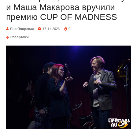
и Маша Макарова вручили
премию CUP OF MADNESS
Яна Яворская
17-11-2023
0
Репортажи