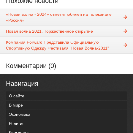
Похожие новости
«Новая волна - 2024» отметит юбилей на телеканале
«Россия»
Новая волна 2021. Торжественное открытие
Компания Forward Представила Официальную
Спортивную Одежду Фестиваля "Новая Волна-2011"
Комментарии (0)
Навигация
О сайте
В мире
Экономика
Религия
Криминал