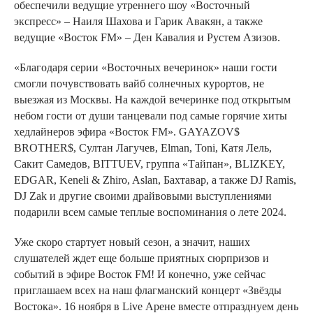
обеспечили ведущие утреннего шоу «Восточный
экспресс» – Наиля Шахова и Гарик Авакян, а также
ведущие «Восток FM» – Ден Кавалия и Рустем Азизов.
«Благодаря серии «Восточных вечеринок» наши гости
смогли почувствовать вайб солнечных курортов, не
выезжая из Москвы. На каждой вечеринке под открытым
небом гости от души танцевали под самые горячие хиты
хедлайнеров эфира «Восток FM». GAYAZOV$
BROTHER$, Султан Лагучев, Elman, Toni, Катя Лель,
Сакит Самедов, BITTUEV, группа «Тайпан», BLIZKEY,
EDGAR, Keneli & Zhiro, Aslan, Бахтавар, а также DJ Ramis,
DJ Zak и другие своими драйвовыми выступлениями
подарили всем самые теплые воспоминания о лете 2024.
Уже скоро стартует новый сезон, а значит, наших
слушателей ждет еще больше приятных сюрпризов и
событий в эфире Восток FM! И конечно, уже сейчас
приглашаем всех на наш флагманский концерт «Звёзды
Востока». 16 ноября в Live Арене вместе отпразднуем день