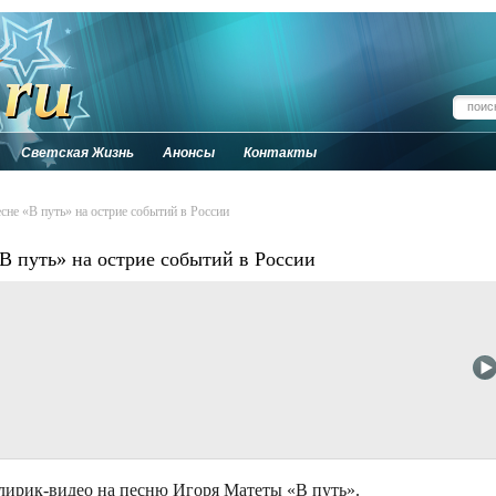
Светская Жизнь
Анонсы
Контакты
сне «В путь» на острие событий в России
«В путь» на острие событий в России
 лирик-видео на песню Игоря Матеты «В путь».