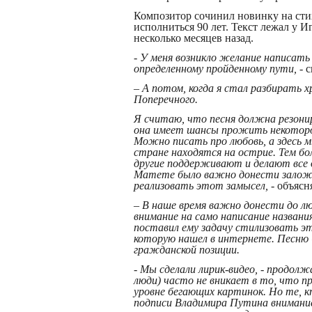
Композитор сочинил новинку на сти
исполниться 90 лет. Текст лежал у 
несколько месяцев назад.
- У меня возникло желание написат
определенному пройденному пути, -
с
– А потом, когда я стал разбирать 
Поперечного.
Я считаю, что песня должна резонир
она имеет шансы прожить некоторо
Можно писать про любовь, а здесь 
стране находятся на острие. Тем бо
другие поддерживают и делают все д
Матете было важно донести заложен
реализовать этот замысел, -
объясня
– В наше время важно донести до лю
внимание на само написание названия
поставил ему задачу стилизовать э
которую нашел в интернете. Песню
гражданской позиции.
- Мы сделали лирик-видео, - продолж
люди) часто не вникает в то, что п
уровне бегающих картинок. Но те, 
подписи Владимира Путина внимание.