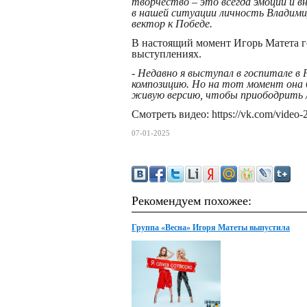
творчество – это всегда эмоции и 
в нашей ситуации личность Владим
вектор к Победе.
В настоящий момент Игорь Матета г
выступлениях.
- Недавно я выступал в госпитале в 
композицию. Но на тот момент она 
живую версию, чтобы приободрить л
Смотреть видео: https://vk.com/vide
07-01-2025
Рекомендуем похожее:
Группа «Весна» Игоря Матеты выпустила
феминистский памфлет