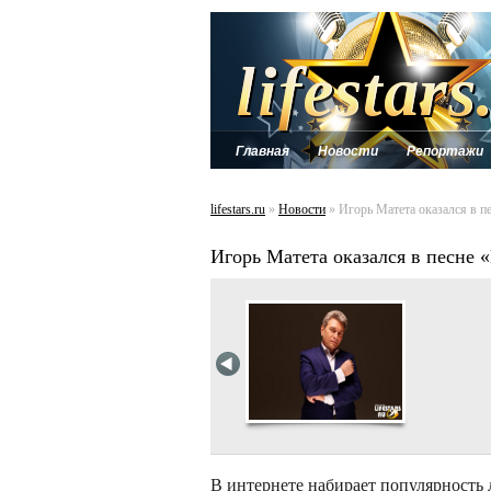
Главная
Новости
Репортажи
lifestars.ru
»
Новости
» Игорь Матета оказался в пе
Игорь Матета оказался в песне 
В интернете набирает популярность