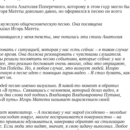
хи поэта Анатолия Поперечного, которому в этом году могло бы
Игоря Матеты довольно давно, но оформился в песню он всего
ь мужскую общечеловеческую песню. Она посвящена
казал Игорь Матета.
хранящиеся у меня тексты, мне попались эти стихи Анатолия
овать с ситуацией, которая у нас есть сейчас – в таком случае
е время. Она должна резонировать с чувствами слушателя.
мы решили посвятить песню событиям, которые сейчас у нас в
лее, это реально беспокоит очень многих, одни это отрицают,
ля Победы. Но, в любом случае, это волнует людей. Игорю
ную в песне идею с помощью лирик-видео. - Я стал думать, как
ет он.
дей песню именно визуально. В какой-то момент я обратил
 «В путь». Связавшись с человеком, который делал видео, я
ти два слова под подпись Владимира Владимировича Путина,
 «В путь» Игорь Матета называет выражением своей
ает композитор. – А поскольку у нас народ (особенно – молодые
роисходит вокруг, многое воспринимается поверхностно – на
кто привыкли вдумываться, наверняка обратят на стилизацию
 Если люди это видят, значит, я свою задачу выполнил. Любое