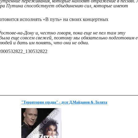
внутренние переживания, которые находят отражение в песнях. 
ира Путина способствует объединению сил, которые имеют
отовится исполнять «В путь» на своих концертных
Ростове-на-Дону и, честно говоря, пока еще не пел там эту
была еще совсем свежей, поэтому мы обязательно подготовим е
юдей и дать им понять, что они не одни.
o-2000532822_130532822
"Территория сердца" - дуэт Д.Майданов & Лолита