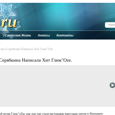
Светская Жизнь
Анонсы
Контакты
Ольга Серябкина Написала Хит Глюк"Ozе.
 Серябкина Написала Хит Глюк"Ozе.
ой песни Глюк"oZы, как она уже стала настоящим вирусным хитом в Интернете.