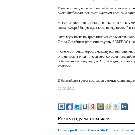
В последний день лета Глюк"oZа представила нов
очень драйвовая и станет частым гостем в ваше
За сутки поклонники оставили свыше сотни коммен
песня! Скорей бы увидеть клип на эту песню!" и т.д
Музыку к песне по традиции написал Максим Фаде
Ольга Серябкина (солистка группы SEREBRO), кот
- Оля меня очень хорошо чувствует, так как мы 
они написали отличную песню, которая совпадае
собственного репертуара. Еще до официального р
новинку!
В ближайшее время состоятся съемки клипа на да
02-09-2013
Рекомендуем похожее:
Премьера Клипа! Смоки Mo И Глюк"Ozа - Ба