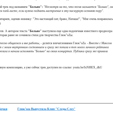
ый трек под названием
"Больно":
"Несмотря на то, что песня назыается "Больно", о
м плей-листе, если нужно поднять настроение в эту пасмурную осеннюю пору".
тариев, оценив новинку: "Это настоящий хит, браво, Наташа!", "Мне очень понравилась
.
ев. А автором текста
"Больно"
выступила еще одна подопечная известного продюсера 
орая ранее не сочиняла стихи для творчества Глюк"oZы.
тесно общаемся и вне работы, -
делится впечатлениями Глюк"oZа.
- Вместе с Максом
т с моим внутренним состоянием и сразу же попала в топ моего личного рейтинга
елиза я начала исполнять "Больно" на своих концертах. Публика сразу же приняла
нную композицию, а уже сейчас трек доступен по ссылке: youtu.be/fxNI8EX_dkU
бочки
Глюк’oza Выпустила Клип "Следы Слез"