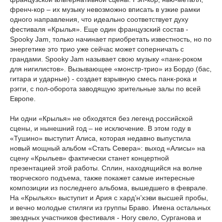
френч-кор – их музыку невозможно вписать в узкие рамки
одного направления, что идеально соответствует духу
фестиваля «Крылья». Еще один французский состав -
Spooky Jam, только начинает приобретать известность, но по
энергетике это трио уже сейчас может соперничать с
грандами. Spooky Jam называет свою музыку «панк-роком
для нигилистов». Вызывающее «монстр-трио» из Бордо (бас,
гитара и ударные) - создает взрывную смесь панк-рока и
рэгги, с пол-оборота заводящую зрительные залы по всей
Европе.
Ни одни «Крылья» не обходятся без легенд российской
сцены, и нынешний год – не исключение. В этом году в
«Тушино» выступит Алиса, которая недавно выпустила
новый мощный альбом «Стать Севера»: выход «Алисы» на
сцену «Крыльев» фактически станет концертной
презентацией этой работы. Сплин, находящийся на волне
творческого подъема, также покажет самые интересные
композиции из последнего альбома, вышедшего в феврале.
На «Крыльях» выступит и Ария с хард’н’хэви высшей пробы,
и вечно молодые стиляги из группы Браво. Имена остальных
звездных участников фестиваля - Ногу свело, Сурганова и