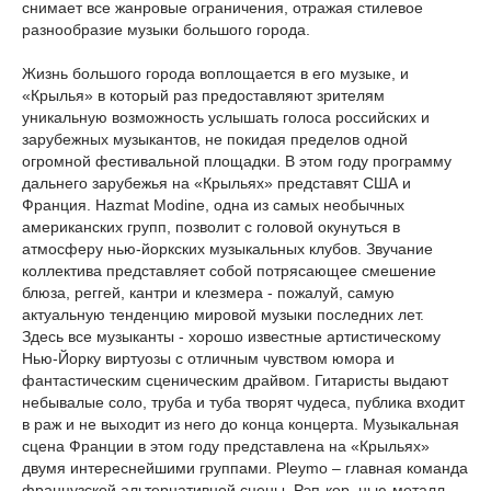
снимает все жанровые ограничения, отражая стилевое
разнообразие музыки большого города.
Жизнь большого города воплощается в его музыке, и
«Крылья» в который раз предоставляют зрителям
уникальную возможность услышать голоса российских и
зарубежных музыкантов, не покидая пределов одной
огромной фестивальной площадки. В этом году программу
дальнего зарубежья на «Крыльях» представят США и
Франция. Hazmat Modine, одна из самых необычных
американских групп, позволит с головой окунуться в
атмосферу нью-йоркских музыкальных клубов. Звучание
коллектива представляет собой потрясающее смешение
блюза, реггей, кантри и клезмера - пожалуй, самую
актуальную тенденцию мировой музыки последних лет.
Здесь все музыканты - хорошо известные артистическому
Нью-Йорку виртуозы с отличным чувством юмора и
фантастическим сценическим драйвом. Гитаристы выдают
небывалые соло, труба и туба творят чудеса, публика входит
в раж и не выходит из него до конца концерта. Музыкальная
сцена Франции в этом году представлена на «Крыльях»
двумя интереснейшими группами. Pleymo – главная команда
французской альтернативной сцены. Рэп-кор, нью-металл,