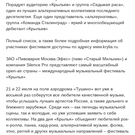
Порадует аудиторию «Крыльев» и группа «Седьмая раса»,
один из лучших альтернативных коллективов последнего
десятилетия. Еще один представитель «альтернативы»,
группа «Команда Сталинград» - яркий и многообещающий
дебютант «Крыльев»
Полный список, а также более подробная информация об
участниках фестиваля доступны по адресу www.krylia.ru.
ЗАО «Пивоварня Москва-Эфес» (пиво «Старый Мельник») и
компания Silence Pro представляют самый масштабный
open-air страны – международный музыкальный фестиваль
«Крылья».
21 и 22 июля на поле аэродрома «Тушино» вот уже в
восьмой раз соберутся все любители качественной музыки,
чтобы услышать лучших артистов России, а также дальнего и
ближнего зарубежья. Среди них – как легенды музыкальной
сцены, так и молодые, но уже успевшие заявить о себе
коллективы. На два дня «Крылья» объединят любителей рок-
н-ролла, панка, хард-рока, альтернативной музыки, фолка,
этно, реггей и других музыкальных направлений – фестиваль