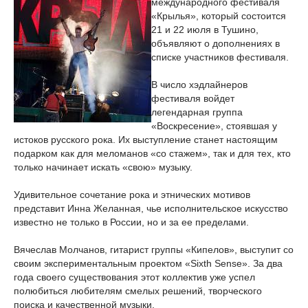
международного фестиваля
«Крылья», который состоится
21 и 22 июля в Тушино,
объявляют о дополнениях в
списке участников фестиваля.
В число хэдлайнеров
фестиваля войдет
легендарная группа
«Воскресение», стоявшая у
истоков русского рока. Их выступление станет настоящим
подарком как для меломанов «со стажем», так и для тех, кто
только начинает искать «свою» музыку.
Удивительное сочетание рока и этнических мотивов
представит Инна Желанная, чье исполнительское искусство
известно не только в России, но и за ее пределами.
Вячеслав Молчанов, гитарист группы «Кипелов», выступит со
своим экспериментальным проектом «Sixth Sense». За два
года своего существования этот коллектив уже успел
полюбиться любителям смелых решений, творческого
поиска и качественной музыки.