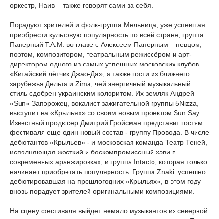
оркестр, Наив – также говорят сами за себя.
Порадуют зрителей и фолк-группа Мельница, уже успевшая
приобрести культовую популярность по всей стране, группа
Паперный Т.А.М. во главе с Алексеем Паперным – певцом,
поэтом, композитором, театральным режиссёром и арт-
директором одного из самых успешных московских клубов
«Китайский лётчик Джао-Да», а также гости из ближнего
зарубежья Дельта и Zima, чей энергичный музыкальный
стиль сдобрен украинским колоритом. Их земляк Андрей
«Sun» Запорожец, вокалист зажигательной группы 5Nizza,
выступит на «Крыльях» со своим новым проектом Sun Say.
Известный продюсер Дмитрий Гройсман представит гостям
фестиваля еще один новый состав - группу Провода. В числе
дебютантов «Крыльев» - и московская команда Театр Теней,
исполняющая жесткий и бескомпромиссный хэви в
современных аранжировках, и группа Intacto, которая только
начинает приобретать популярность. Группа Znaki, успешно
дебютировавшая на прошлогодних «Крыльях», в этом году
вновь порадует зрителей оригинальными композициями.
На сцену фестиваля выйдет немало музыкантов из северной