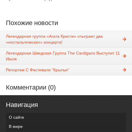
Похожие новости
Легендарная группа «Агата Кристи» отыграет два
«ностальгических» концерта!
Легендарная Шведская Группа The Cardigans Выступит 11
Июля
Репортаж С Фестиваля "Крылья"
Комментарии (0)
Навигация
О сайте
В мире