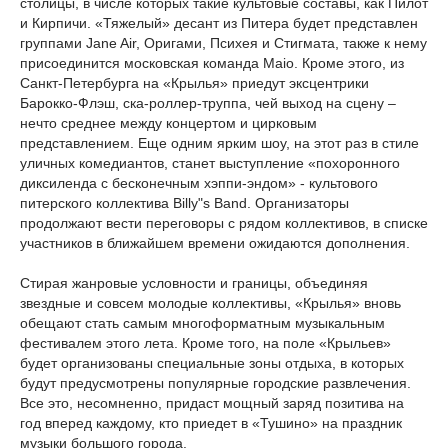
столицы, в числе которых такие культовые составы, как Пилот
и Кирпичи. «Тяжелый» десант из Питера будет представлен
группами Jane Air, Оригами, Психея и Стигмата, также к нему
присоединится московская команда Maio. Кроме этого, из
Санкт-Петербурга на «Крылья» приедут эксцентрики
Барокко-Флэш, ска-роллер-труппа, чей выход на сцену –
нечто среднее между концертом и цирковым
представлением. Еще одним ярким шоу, на этот раз в стиле
уличных комедиантов, станет выступление «похоронного
диксиленда с бесконечным хэппи-эндом» - культового
питерского коллектива Billy"s Band. Организаторы
продолжают вести переговоры с рядом коллективов, в списке
участников в ближайшем времени ожидаются дополнения.
Стирая жанровые условности и границы, объединяя
звездные и совсем молодые коллективы, «Крылья» вновь
обещают стать самым многоформатным музыкальным
фестивалем этого лета. Кроме того, на поле «Крыльев»
будет организованы специальные зоны отдыха, в которых
будут предусмотрены популярные городские развлечения.
Все это, несомненно, придаст мощный заряд позитива на
год вперед каждому, кто приедет в «Тушино» на праздник
музыки большого города.