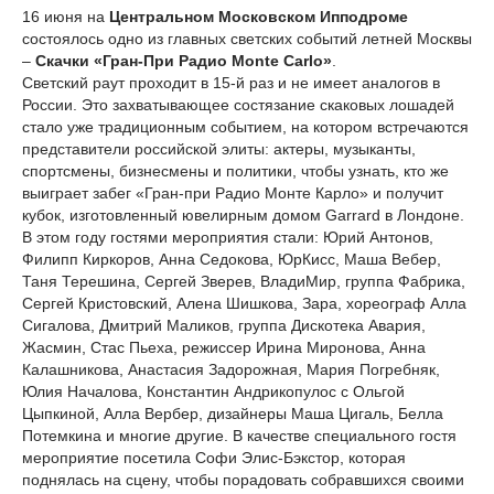
16 июня на
Центральном Московском Ипподроме
состоялось одно из главных светских событий летней Москвы
–
Скачки «Гран-При Радио Monte Carlo»
.
Светский раут проходит в 15-й раз и не имеет аналогов в
России. Это захватывающее состязание скаковых лошадей
стало уже традиционным событием, на котором встречаются
представители российской элиты: актеры, музыканты,
спортсмены, бизнесмены и политики, чтобы узнать, кто же
выиграет забег «Гран-при Радио Монте Карло» и получит
кубок, изготовленный ювелирным домом Garrard в Лондоне.
В этом году гостями мероприятия стали: Юрий Антонов,
Филипп Киркоров, Анна Седокова, ЮрКисс, Маша Вебер,
Таня Терешина, Сергей Зверев, ВладиМир, группа Фабрика,
Сергей Кристовский, Алена Шишкова, Зара, хореограф Алла
Сигалова, Дмитрий Маликов, группа Дискотека Авария,
Жасмин, Стас Пьеха, режиссер Ирина Миронова, Анна
Калашникова, Анастасия Задорожная, Мария Погребняк,
Юлия Началова, Константин Андрикопулос с Ольгой
Цыпкиной, Алла Вербер, дизайнеры Маша Цигаль, Белла
Потемкина и многие другие. В качестве специального гостя
мероприятие посетила Софи Элис-Бэкстор, которая
поднялась на сцену, чтобы порадовать собравшихся своими