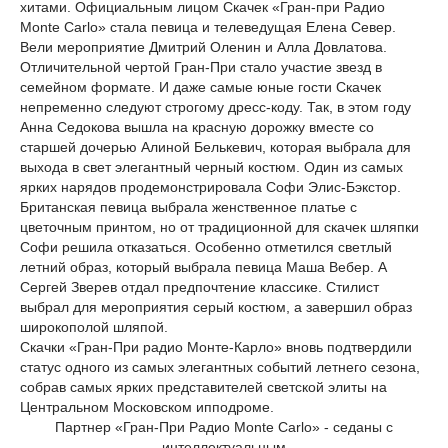
хитами. Официальным лицом Скачек «Гран-при Радио
Monte Carlo» стала певица и телеведущая Елена Север.
Вели мероприятие Дмитрий Оленин и Алла Довлатова.
Отличительной чертой Гран-При стало участие звезд в
семейном формате. И даже самые юные гости Скачек
непременно следуют строгому дресс-коду. Так, в этом году
Анна Седокова вышла на красную дорожку вместе со
старшей дочерью Алиной Белькевич, которая выбрала для
выхода в свет элегантный черный костюм. Один из самых
ярких нарядов продемонстрировала Софи Элис-Бэкстор.
Британская певица выбрала женственное платье с
цветочным принтом, но от традиционной для скачек шляпки
Софи решила отказаться. Особенно отметился светлый
летний образ, который выбрала певица Маша Вебер. А
Сергей Зверев отдал предпочтение классике. Стилист
выбрал для мероприятия серый костюм, а завершил образ
широкополой шляпой.
Скачки «Гран-При радио Монте-Карло» вновь подтвердили
статус одного из самых элегантных событий летнего сезона,
собрав самых ярких представителей светской элиты на
Центральном Московском ипподроме.
Партнер «Гран-При Радио Monte Carlo» - седаны с
интеллектуальным