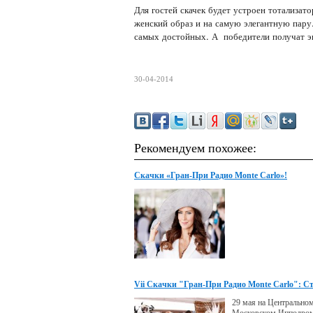
Для гостей скачек будет устроен тотализат
женский образ и на самую элегантную пару.
самых достойных. А победители получат эк
30-04-2014
Рекомендуем похожее:
Скачки «Гран-При Радио Monte Carlo»!
Vii Скачки "Гран-При Радио Monte Carlo": 
Бомонд Снова Надел Шляпки!
29 мая на Центрально