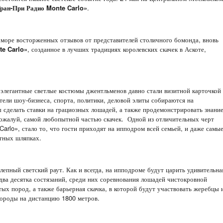
ран-При Радио Monte Carlo»
.
 море восторженных отзывов от представителей столичного бомонда, вновь
te Carlo»
, созданное в лучших традициях королевских скачек в Аскоте,
элегантные светлые костюмы джентльменов давно стали визитной карточкой
тели шоу-бизнеса, спорта, политики, деловой элиты собираются на
сделать ставки на грациозных лошадей, а также продемонстрировать знани
пожалуй, самой любопытной частью скачек. Одной из отличительных черт
arlo», стало то, что гости приходят на ипподром всей семьей, и даже самы
нтных шляпках.
лепный светский раут. Как и всегда, на ипподроме будут царить удивительна
два десятка состязаний, среди них соревнования лошадей чистокровной
ых пород, а также барьерная скачка, в которой будут участвовать жеребцы 
породы на дистанцию 1800 метров.