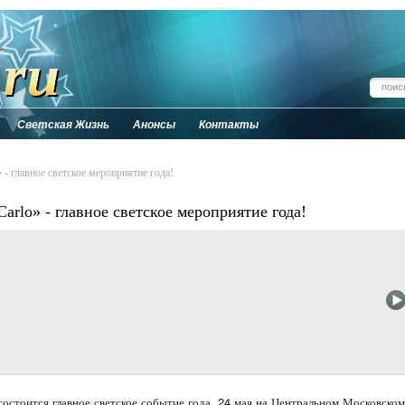
Светская Жизнь
Анонсы
Контакты
- главное светское мероприятие года!
arlo» - главное светское мероприятие года!
 состоится главное светское событие года. 24 мая на Центральном Московском