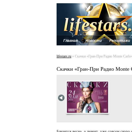
Главная
Новости
Репортажи
lifestars.ru
» Скачки «Гран-При Радио Monte Carlo» 
Скачки «Гран-При Радио Monte C
Близится весна, а значит, уже совсем скоро