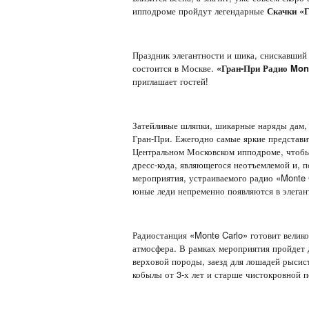
ипподроме пройдут легендарные
Скачки «Г
Праздник элегантности и шика, снискавший
состоится в Москве.
«Гран-При Радио Mon
приглашает гостей!
Затейливые шляпки, шикарные наряды дам, 
Гран-При. Ежегодно самые яркие представи
Центральном Московском ипподроме, чтобы 
дресс-кода, являющегося неотъемлемой и, 
мероприятия, устраиваемого радио «Monte C
юные леди непременно появляются в элега
Радиостанция «Monte Carlo» готовит велико
атмосфера. В рамках мероприятия пройдет 
верховой породы, заезд для лошадей рысист
кобылы от 3-х лет и старше чистокровной 