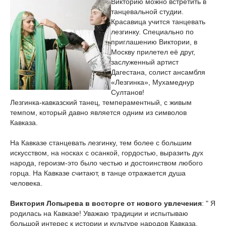
Викторию можно встретить в
танцевальной студии.
Красавица учится танцевать
лезгинку. Специально по
приглашению Виктории, в
Москву прилетел её друг,
заслуженный артист
Дагестана, солист ансамбля
«Лезгинка», Мухамеднур
Султанов!
Лезгинка-кавказский танец, темпераментный, с живым
темпом, который давно является одним из символов
Кавказа.
На Кавказе станцевать лезгинку, тем более с большим
искусством, на носках с осанкой, гордостью, выразить дух
народа, героизм-это было честью и достоинством любого
горца. На Кавказе считают, в танце отражается душа
человека.
Виктория Лопырева в восторге от нового увлечения
: " Я
родилась на Кавказе! Уважаю традиции и испытываю
большой интерес к истории и культуре народов Кавказа.