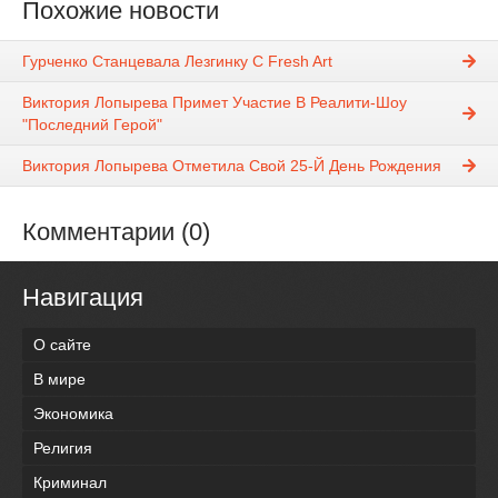
Похожие новости
Гурченко Станцевала Лезгинку С Fresh Art
Виктория Лопырева Примет Участие В Реалити-Шоу
"Последний Герой"
Виктория Лопырева Отметила Свой 25-Й День Рождения
Комментарии (0)
Навигация
О сайте
В мире
Экономика
Религия
Криминал