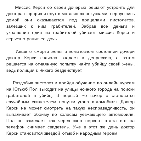
Миссис Керси со своей дочерью решают устроить для
доктора сюрприз и едут в магазин за покупками, вернувшись
домой они оказываются под прицелами пистолетов,
залезших к ним грабителей. Забрав все деньги и
украшения
один из грабителей убивает миссис Керси и
серьезно ранит ее дочь.
Узнав о смерти жены и коматозном состоянии дочери
доктор Керси сначала впадает в депрессию, а затем
решается на отчаянную попытку найти убийцу своей жены,
ведь полиция г. Чикаго бездействует.
Раздобыв пистолет и пройдя обучение по онлайн курсам
на Ютьюб Пол выходит на улицы ночного города на поиски
грабителей и убийц. В первый же вечер о становится
случайным свидетелем попутки угона автомобиля. Доктор
Керси не может смотреть на такую несправедливость, он
выпаливает обойму по колесам уезжающего автомобиля.
Пол не замечает, как через окно первого этажа его на
телефон снимает свидетель. Уже в этот же день доктор
Керси становится звездой ютьюб и народным героем.