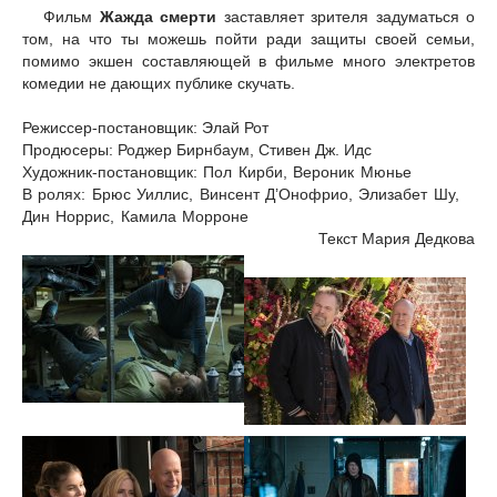
Фильм
Жажда смерти
заставляет зрителя задуматься о
том, на что ты можешь пойти ради защиты своей семьи,
помимо экшен составляющей в фильме много электретов
комедии не дающих публике скучать.
Режиссер-постановщик: Элай Рот
Продюсеры: Роджер Бирнбаум, Стивен Дж. Идс
Художник-постановщик: Пол Кирби, Вероник Мюнье
В ролях: Брюс Уиллис, Винсент Д’Онофрио, Элизабет Шу,
Дин Норрис, Камила Морроне
Текст Мария Дедкова