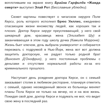
воплотившим на экране книгу
Брайна Гарфилда
«Жажда
смерти»
выступил
Элай Рот
(Бесславные ублюдки).
Сюжет картины повествует о чигагском хирурге
Поле
Керси
, роль которого исполнил
Брюс Уиллис,
ежедневно
спасающем жизни множеству людей, как хороших так и
плохих. Доктор Керси хирург преуспевающий, у него свой
шикарный дом, красавица жена
(Элизабет Шу)
и
заканчивающая в этом году школу дочка
(Камила Морроне)
.
Жизнь бьет ключом, дочь выбрала университет и собирается
перезжать с подружкой в Нью-Йорк, жена вот вот должна
защитить докторскую, не радует только родной брат
(
Винсент Д’Онофрио)
, у него постоянные проблемы с
деньгами и отсутствие нормальной работы из-за его
криминального прошлого.
Наступает день рождение доктора Керси, он с семьей
заказывает столик в любимом ресторане, планируя отметить
с семьей, однако неожиданный звонок из больницы меняет
планы Пола Керси не только на вечер, но и на всю жизнь.
Покидая свой дом, доктор Керси и подумать не мог, что видит
свою жену в последний раз.