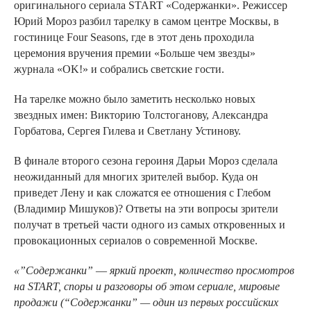
оригинального сериала START «Содержанки». Режиссер
Юрий Мороз разбил тарелку в самом центре Москвы, в
гостинице Four Seasons, где в этот день проходила
церемония вручения премии «Больше чем звезды»
журнала «OK!» и собрались светские гости.
На тарелке можно было заметить несколько новых
звездных имен: Викторию Толстоганову, Александра
Горбатова, Сергея Гилева и Светлану Устинову.
В финале второго сезона героиня Дарьи Мороз сделала
неожиданный для многих зрителей выбор. Куда он
приведет Лену и как сложатся ее отношения с Глебом
(Владимир Мишуков)? Ответы на эти вопросы зрители
получат в третьей части одного из самых откровенных и
провокационных сериалов о современной Москве.
«”Содержанки”
—
яркий проект, количество просмотров
на START, споры и разговоры об этом сериале, мировые
продажи (“Содержанки” — один из первых российских