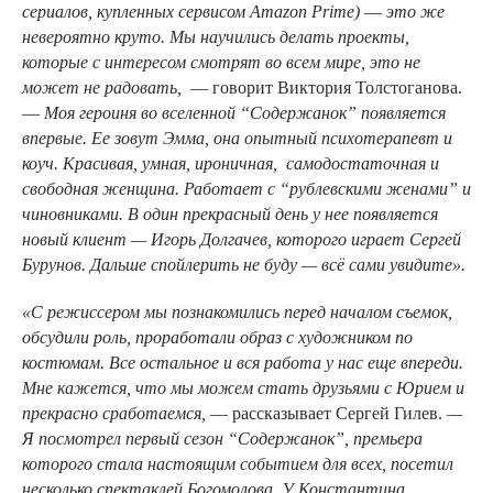
сериалов, купленных сервисом Amazon Prime)
—
это же
невероятно круто. Мы научились делать проекты,
которые с интересом смотрят во всем мире, это не
может не радовать,
— говорит Виктория Толстоганова.
—
Моя героиня во вселенной “Содержанок” появляется
впервые. Ее зовут Эмма, она опытный психотерапевт и
коуч. Красивая, умная, ироничная, самодостаточная и
свободная женщина. Работает с “рублевскими женами” и
чиновниками. В один прекрасный день у нее появляется
новый клиент — Игорь Долгачев, которого играет Сергей
Бурунов. Дальше спойлерить не буду — всё сами увидите».
«С режиссером мы познакомились перед началом съемок,
обсудили роль, проработали образ с художником по
костюмам. Все остальное и вся работа у нас еще впереди.
Мне кажется, что мы можем стать друзьями с Юрием и
прекрасно сработаемся,
— рассказывает Сергей Гилев.
—
Я посмотрел первый сезон “Содержанок”, премьера
которого стала настоящим событием для всех, посетил
несколько спектаклей Богомолова. У Константина