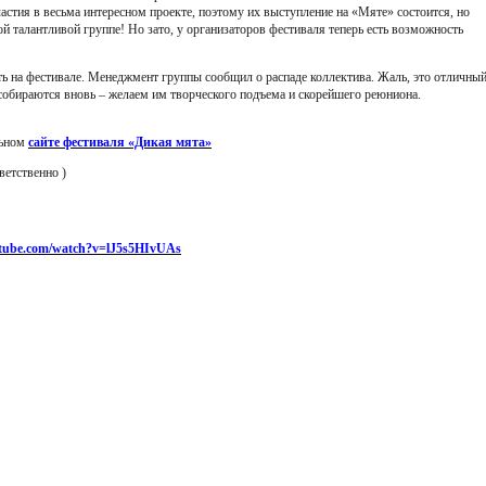
астия в весьма интересном проекте, поэтому их выступление на «Мяте» состоится, но
й талантливой группе! Но зато, у организаторов фестиваля теперь есть возможность
ть на фестивале. Менеджмент группы сообщил о распаде коллектива. Жаль, это отличны
 собираются вновь – желаем им творческого подъема и скорейшего реюниона.
льном
сайте фестиваля «Дикая мята»
ветственно )
utube.com/watch?v=lJ5s5HIvUAs