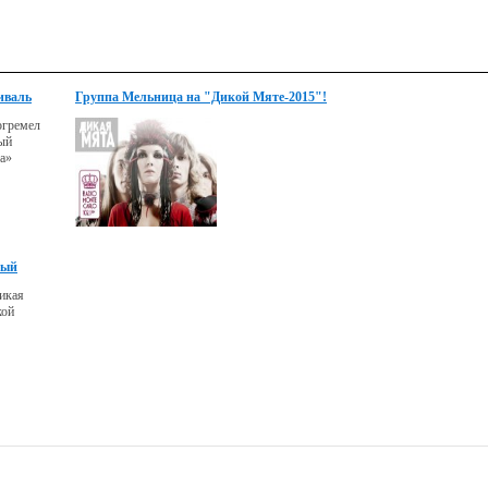
иваль
Группа Мельница на "Дикой Мяте-2015"!
огремел
ый
а»
ный
икая
кой