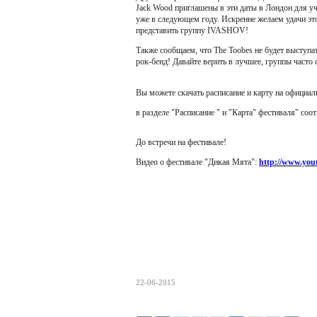
Jack Wood приглашены в эти даты в Лондон для уч
уже в следующем году. Искренне желаем удачи это
представить группу IVASHOV!
Также сообщаем, что The Toobes не будет выступа
рок-бенд! Давайте верить в лучшее, группы часто
Вы можете скачать расписание и карту на официа
в разделе "Расписание " и "Карта" фестиваля" соот
До встречи на фестивале!
Видео о фестивале "Дикая Мята":
http://www.yo
22-06-2015