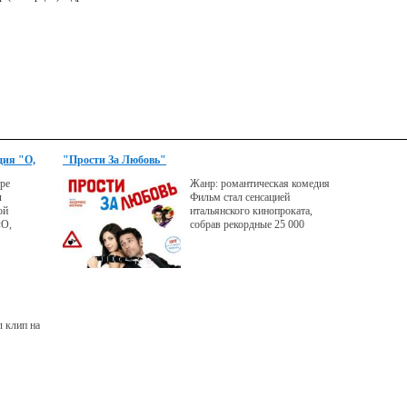
дия "О,
"Прости За Любовь"
тре
Жанр: романтическая комедия
л
Фильм стал сенсацией
ой
итальянского кинопроката,
«О,
собрав рекордные 25 000
 клип на