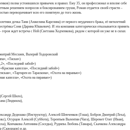
ков) полна устоявшихся привычек и правил. Ему 35, он профессионал и вполне себе
тным решением вопросов и боксированием груши, Роман отдается своей страсти –
остью переворачивает всю его понятную до того жизнь.
летняя дочка Таня (Анжелина Карелина) от первого неудачного брака, её пятилетний
естрёнка Соня (Дарина Юшкевич). И эта компания категорически отказывается принять
– героя ждет встреча с Ней (Светлана Ходченкова), рядом с которой он уже не в силах
Дмитрий Месхиев, Валерий Тодоровский
па», «Тиски»)
2», «Последний забой»)
«Красная капелла», «Последний забой»)
ская», «Тартарен из Тараскона», «Охота на пиранью»)
ая капелла», «Охота на пиранью»)
(Сергей Шило),
ана (Людмила),
ександр Дедюшко (Инструктор), Алексей Шевченков (Гоша), Бобров Дмитрий (Леха),
с), Огурцов Алексей (Суббота), Терентьев Валентин (Чага), Шеремет Олег (Иван),
ха), Кончакова Антонина (Соседка), Руднева Любовь (Тамара), Скачкова Александра
р (Скворцов) и др.