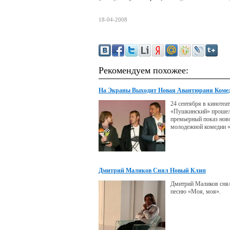
18-04-2008
Рекомендуем похожее:
На Экраны Выходит Новая Авантюраня Коме
Счастливчик"
24 сентября в кинотеа
«Пушкинский» проше
премьерный показ нов
молодежной комедии 
Дмитрий Маликов Снял Новый Клип
Дмитрий Маликов снял
песню «Моя, моя».