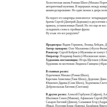
Холостятская жизнь Романа Шило (Михаил Поречен
авторитетный мужчина. В перерывах между конкре
авиамоделированию. Но один звонок в дверь полн
На пороге его квартиры появляются: четырнадцати
братик Сергей (Дмитрий Дедюшко) и двухлетняя с
правила, установленные Папой. Но это еще не все 
складывать слова в стройные фразы.
Ну и как это все разрулить?
Продюсеры:
Вадим Горяинов, Леонид Лебедев, 
Автор сценария:
Олег Маловичко («Бухта Филип
Режиссер:
Сергей Бобров («Мужчины не плачут 1,
Оператор:
Владимир Башта («Московские окна», 
Художник-постановщик:
Игорь Щелоков («Камен
Художник по костюмам Людмила Гаинцева («Красн
В главных ролях:
Пореченков Михаил (Роман Шило),
Карелина Анжелина (Таня Шило), Дедюшко Дима 
Юшкевич Дарина (Соня Шило), Ходченкова Светл
Добровольская Евгения (Светлана)
В других ролях:
Алексей Горбунов (Сафрон), Ал
Шкаликов Семен (Миконя), Афанасьев Сергей (Мик
Сахаров Евгений (Димон), Сальников Егор (Андрю
(Вика), Полунин Борис (Бивень), Балабанов Викто