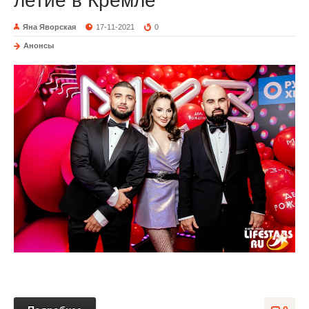
летие в Кремле
Яна Яворская
17-11-2021
0
Анонсы