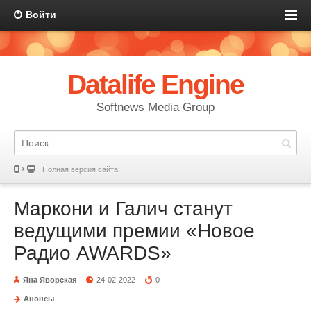
Войти
Datalife Engine
Softnews Media Group
Полная версия сайта
Маркони и Галич станут
ведущими премии «Новое
Радио AWARDS»
Яна Яворская
24-02-2022
0
Анонсы