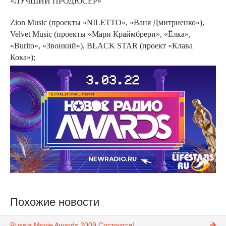
«ЛУЧШИЙ ПРОДЮСЕР»
Zion Music (проекты «NILETTO», «Ваня Дмитриенко»),
Velvet Music (проекты «Мари Краймбрери», «Ёлка»,
«Burito», «Звонкий»), BLACK STAR (проект «Клава
Кока»);
Похожие новости
Russia Movie Awards 2009 Состоится!