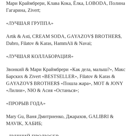
Мари Краймбрери, Клава Кока, Ёлка, LOBODA, Полина
Гагарина, Zivert;
«ЛУЧШАЯ ГРУППА»
Artik & Asti, CREAM SODA, GAYAZOV$ BROTHER$,
Dabro, Filatov & Karas, HammАli & Navai;
«ЛУЧШАЯ КОЛЛАБОРАЦИЯ»
Звонкий & Мари Краймбрери «Как дела, малыш?», Макс
Барских & Zivert «BESTSELLER», Filatov & Karas &
GAYAZOV$ BROTHER$ «Пошла жара», МОТ & JONY
«Лилии», NЮ & Асия «Останься»;
«ПРОРЫВ ГОДА»
Mary Gu, Ваня Дмитриенко, Джарахов, GALIBRI &
MAVIK, ХАБИБ;