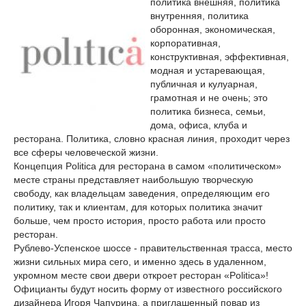
политика внешняя, политика
внутренняя, политика
оборонная, экономическая,
корпоративная,
конструктивная, эффективная,
модная и устаревающая,
публичная и кулуарная,
грамотная и не очень; это
политика бизнеса, семьи,
дома, офиса, клуба и
ресторана. Политика, словно красная линия, проходит через
все сферы человеческой жизни.
Концепция Politica для ресторана в самом «политическом»
месте страны представляет наибольшую творческую
свободу, как владельцам заведения, определяющим его
политику, так и клиентам, для которых политика значит
больше, чем просто история, просто работа или просто
ресторан.
Рублево-Успенское шоссе - правительственная трасса, место
жизни сильных мира сего, и именно здесь в удаленном,
укромном месте свои двери откроет ресторан «Politica»!
Официанты будут носить форму от известного российского
дизайнера Игоря Чапурина, а приглашенный повар из