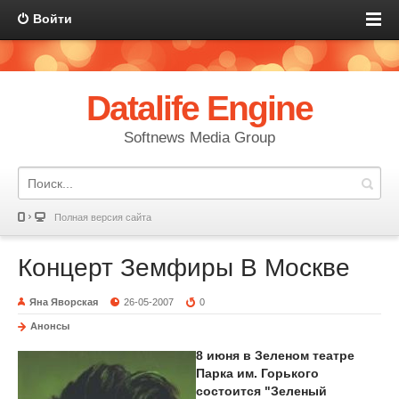
Войти
Datalife Engine
Softnews Media Group
Полная версия сайта
Концерт Земфиры В Москве
Яна Яворская
26-05-2007
0
Анонсы
8 июня в Зеленом театре
Парка им. Горького
состоится "Зеленый