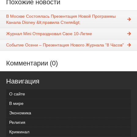
Похожие новости
В Москве Состоялась Презентация Новой Программы
Канала Disney &lt;правила Стиля&gt;
Журнал Mini Отпраздновал Свое 10-Летие
Событие Осени – Презентация Нового Журнала "8 Часов"
Комментарии (0)
Навигация
О сайте
В мире
Экономика
Религия
Криминал