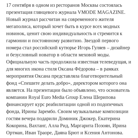
17 сентября в одном из ресторанов Москвы состоялась
презентация глянцевого журнала VMODE MAGAZINE.
Новый журнал рассчитан на современного жителя
мегаполиса, который хочет быть в курсе всех модных
новинок, ценит свою индивидуальность и стремится к
гармонии и постоянному развитию. Звездой первого
номера стал российский кутюрье Игорь Гуляев – дизайнер
и безусловный новатор в области меховой моды.
Официальную часть продолжила известная телеведущая, и
для многих икона стиля Оксана Фёдорова – в рамках
мероприятия Оксана представляла благотворительный
фонд «Спешите делать добро», директором которого она
является. На презентации было объявлено, что основатель
компании Royal Euro Media Group Елена Шерипова
финансирует курс реабилитации одной из подопечных
фонда, Ирины Зарембо. Своим музыкальные композиции
гостям вечера подарили Доминик Джокер, Екатерина
Кокорина, Вахтанг, Алла Рид, Маргарита Позоян, Ирина
Ортман, Иван Траоре, Даяна Брют и Ксения Антонова.