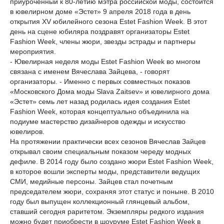
приуроченный к 80-летию мэтра российской моды, состоится
в ювелирном доме «Эстет» 9 апреля 2018 года в день
открытия XV юбилейного сезона Estet Fashion Week. В этот
день на сцене юбиляра поздравят организаторы Estet
Fashion Week, члены жюри, звезды эстрады и партнеры
мероприятия.
- Ювелирная неделя моды Estet Fashion Week во многом
связана с именем Вячеслава Зайцева, - говорят
организаторы. - Именно с первых совместных показов
«Московского Дома моды Slava Zaitsev» и ювелирного дома
«Эстет» семь лет назад родилась идея создания Estet
Fashion Week, которая концептуально объединила на
подиуме мастерство дизайнеров одежды и искусство
ювелиров.
На протяжении практически всех сезонов Вячеслав Зайцев
открывал своим специальным показом череду модных
дефиле. В 2014 году было создано жюри Estet Fashion Week,
в которое вошли эксперты моды, представители ведущих
СМИ, медийные персоны. Зайцев стал почетным
председателем жюри, сохраняя этот статус и поныне. В 2010
году был выпущен коллекционный глянцевый альбом,
ставший сегодня раритетом. Экземпляры редкого издания
можно будет приобрести в шоуруме Estet Fashion Week в