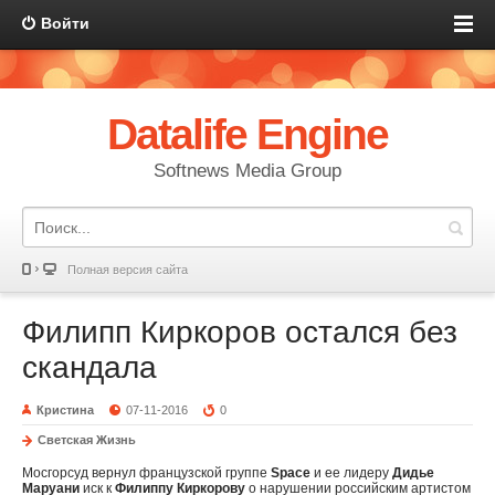
Войти
Datalife Engine
Softnews Media Group
Полная версия сайта
Филипп Киркоров остался без
скандала
Кристина
07-11-2016
0
Светская Жизнь
Мосгорсуд вернул французской группе
Space
и ее лидеру
Дидье
Маруани
иск к
Филиппу Киркорову
о нарушении российским артистом