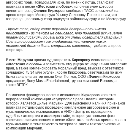
авторских прав. Поводом для иска, по мнению истца, стал факт
плагиата в песне
«Жестокая любовь»
, исполнителем которой
является певец
Филипп Киркоров
, сообщает ТАСС со ссылкой на
пресс-секретаря Мосгорсуда Ульяну Солопову. По ее словам, иск
возвращен, поскольку спор подсуден районному суду, а не Мосгорсуду.
- Кроме того, содержание перевода доверенности имело
недостатки - из текста не следовало, что подавший иск наделен
правом подписания и подачи иска от имени доверителя (Маруани).
Согласно российскому законодательству, наличие таких
правомочий должно быть специально оговорено,
- добавила пресс-
секретарь.
В иске
Маруани
просил суд запретить
Киркорову
исполнение песни
«Жестокая любовь»
и возместить ему ущерб от нарушения авторских
прав, а также компенсировать моральный вред, взыскав с ответчиков
солидарно 75,34 млн рублей. Кроме Киркорова, ответчиками по иску
были заявлены автор песни Олег Попков, ООО «
Филипп Киркоров
продакшн», Sony Music Entertainment, группа компаний Roneеs, а
также ВГТРК.
По мнению французов, песня в исполнении
Киркорова
является
переработкой композиции «Symphonic Space Dream», автором
которой является Дилье Маруани. Для выяснения наличия признаков
плагиата истцом было проведено комплексное автороведческое и
музыковедческое исследование в АНО «Центр по проведению
судебных экспертиз и исследований», которое установило факт
частичного заимствования в песне «Жестокая любовь» оригинального
музыкального и тематического материала, части тактов припева из
композиции Маруани.