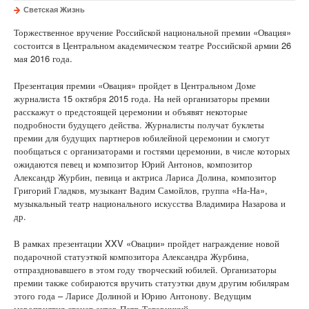
Светская Жизнь
Торжественное вручение Российской национальной премии «Овация»
состоится в Центральном академическом театре Российской армии 26
мая 2016 года.
Презентация премии «Овация» пройдет в Центральном Доме
журналиста 15 октября 2015 года. На ней организаторы премии
расскажут о предстоящей церемонии и объявят некоторые
подробности будущего действа. Журналисты получат буклеты
премии для будущих партнеров юбилейной церемонии и смогут
пообщаться с организаторами и гостями церемонии, в числе которых
ожидаются певец и композитор Юрий Антонов, композитор
Александр Журбин, певица и актриса Лариса Долина, композитор
Григорий Гладков, музыкант Вадим Самойлов, группа «На-На»,
музыкальный театр национального искусства Владимира Назарова и
др.
В рамках презентации XXV «Овации» пройдет награждение новой
подарочной статуэткой композитора Александра Журбина,
отпраздновавшего в этом году творческий юбилей. Организаторы
премии также собираются вручить статуэтки двум другим юбилярам
этого года – Ларисе Долиной и Юрию Антонову. Ведущим
мероприятия станет актер Петр Татарицкий.