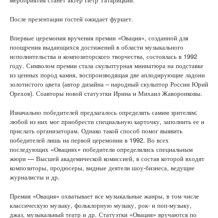
После презентации гостей ожидает фуршет.
Впервые церемония вручения премии «Овация», созданной для
поощрения выдающихся достижений в области музыкального
исполнительства и композиторского творчества, состоялась в 1992
году. Символом премии стала скульптурная миниатюра на подставке
из ценных пород камня, воспроизводящая две аплодирующие ладони
золотистого цвета (автор дизайна – народный скульптор России Юрий
Орехов). Соавторы новой статуэтки Ирина и Михаил Жаворонковы.
Изначально победителей предлагалось определять самим зрителям:
любой из них мог приобрести специальную карточку, заполнить ее и
прислать организаторам. Однако такой способ помог выявить
победителей лишь на первой церемонии в 1992. Во всех
последующих «Овациях» победители определялись специальным
жюри — Высшей академической комиссией, в состав которой входят
композиторы, продюсеры, видные деятели шоу-бизнеса, ведущие
журналисты и др.
Премия «Овация» охватывает все музыкальные жанры, в том числе
классическую музыку, фольклорную музыку, рок- и поп-музыку,
джаз, музыкальный театр и др. Статуэтки «Овация» вручаются по