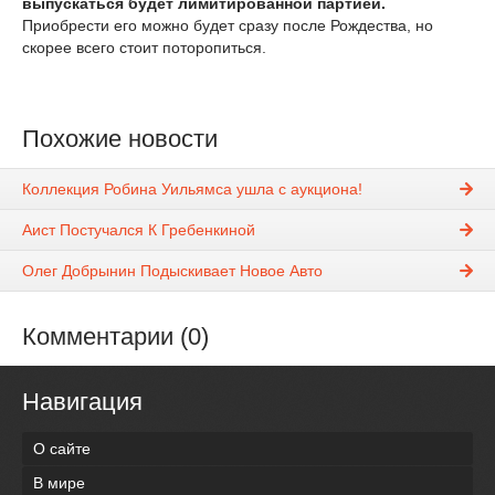
выпускаться будет лимитированной партией.
Приобрести его можно будет сразу после Рождества, но
скорее всего стоит поторопиться.
Похожие новости
Коллекция Робина Уильямса ушла с аукциона!
Аист Постучался К Гребенкиной
Олег Добрынин Подыскивает Новое Авто
Комментарии (0)
Навигация
О сайте
В мире