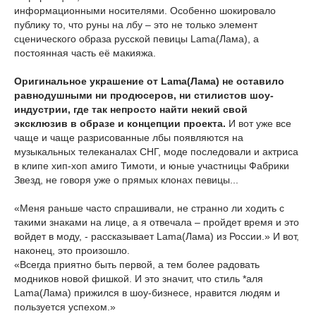
информационными носителями. Особенно шокировало
публику то, что руны на лбу – это не только элемент
сценического образа русской певицы Lama(Лама), а
постоянная часть её макияжа.
Оригинальное украшение от Lama(Лама) не оставило
равнодушными ни продюсеров, ни стилистов шоу-
индустрии, где так непросто найти некий свой
эксклюзив в образе и концепции проекта.
И вот уже все
чаще и чаще разрисованные лбы появляются на
музыкальных телеканалах СНГ, моде последовали и актриса
в клипе хип-хоп амиго Тимоти, и юные участницы Фабрики
Звезд, не говоря уже о прямых клонах певицы...
«Меня раньше часто спрашивали, не странно ли ходить с
такими знаками на лице, а я отвечала – пройдет время и это
войдет в моду, - рассказывает Lama(Лама) из России.» И вот,
наконец, это произошло.
«Всегда приятно быть первой, а тем более радовать
модников новой фишкой. И это значит, что стиль *аля
Lama(Лама) прижился в шоу-бизнесе, нравится людям и
пользуется успехом.»