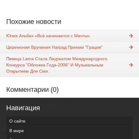
Похожие новости
Юлия Альбах «Всё начинается с Мечты».
Церемония Вручения Наград Премии "Грация"
Певица Lama Стала Лауреатом Международного
Конкурса "Обложка Года-2006" И Музыкальным
Открытием Для Сми.
Комментарии (0)
Навигация
О сайте
В мире