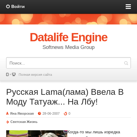
Войти
Datalife Engine
Softnews Media Group
Полная версия сайта
Русская Lama(лама) Ввела В
Моду Татуаж... На Лбу!
Яна Яворская
28-06-2007
0
Светская Жизнь
Когда-то мы лишь изредка