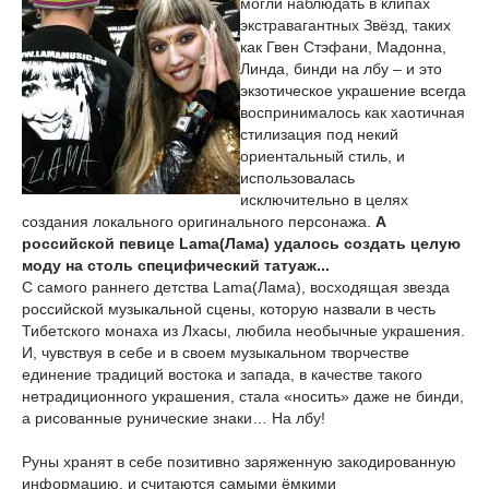
могли наблюдать в клипах
экстравагантных Звёзд, таких
как Гвен Стэфани, Мадонна,
Линда, бинди на лбу – и это
экзотическое украшение всегда
воспринималось как хаотичная
стилизация под некий
ориентальный стиль, и
использовалась
исключительно в целях
создания локального оригинального персонажа.
А
российской певице Lama(Лама) удалось создать целую
моду на столь специфический татуаж...
С самого раннего детства Lama(Лама), восходящая звезда
российской музыкальной сцены, которую назвали в честь
Тибетского монаха из Лхасы, любила необычные украшения.
И, чувствуя в себе и в своем музыкальном творчестве
единение традиций востока и запада, в качестве такого
нетрадиционного украшения, стала «носить» даже не бинди,
а рисованные рунические знаки… На лбу!
Руны хранят в себе позитивно заряженную закодированную
информацию, и считаются самыми ёмкими