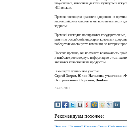
шоу-бизнеса, известные деятели культуры и искус
«Шпильки».
Премия посвящена красоте и здоровью , в премии 
настоящий день красоты и мы призываем вести зд
здоровья.
Премией ежегодно поощряются государственные, о
развитие российской индустрии красоты и здоров
победителями станут те компании, за которые прого
Посетив премию, вы получаете возможность пройт
и наиболее достоверную информацию о том, каким
являются качественным продуктом.
В концерте принимают участие:
Сергей Зверев, Юлия Началова, участники «Фа
Экстремальная Стрижка, Dunkan.
23-03-2007
Рекомендуем похожее: