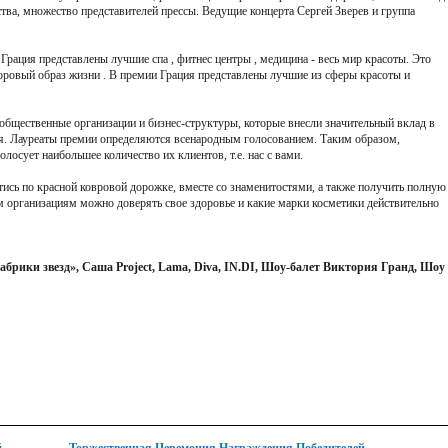
ства, множество представителей прессы. Ведущие концерта Сергей Зверев и группа
Грация представлены лучшие спа , фитнес центры , медицина - весь мир красоты. Это
оровый образ жизни . В премии Грация представлены лучшие из сферы красоты и
бщественные организации и бизнес-структуры, которые внесли значительный вклад в
ья. Лауреаты премии определяются всенародным голосованием. Таким образом,
лосует наибольшее количество их клиентов, т.е. нас с вами.
ись по красной ковровой дорожке, вместе со знаменитостями, а также получить полную
 организациям можно доверять свое здоровье и какие марки косметики действительно
брики звезд», Саша Project, Lama, Diva, IN.DI, Шоу-балет Виктория Гранд, Шоу