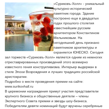
«Суриковъ-Холл» - уникальный
культурно-исторический
памятник города. Здание
построено еще в двадцатых
годах прошлого столетия
известнейшим русским
архитектором Константином
Мельниковым. На
сегодняшний день признано
памятником архитектуры и
охраняется ЮНЕСКО. Сегодня
зал торжеств «Суриковъ-Холл» является одним из немногих
отреставрированных произведений этого всемирно
известного гения конструктивизма. Интерьер выдержан в
стиле Эпохи Возрождения и лучших традициях российской
аристократии.
Подробно о месте проведения премии на сайте:
www.surikovhall.ru
В церемонии награждения примут участия представители
крупного бизнеса и общественные деятели – члены
Экспертного Совета премии и звезды шоу-бизнеса.
Победителям девяти номинаций будут вручены серебряные