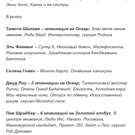
Энни Холл, Ханна и ее сестры
В ролях:
Тимоти Шаламе –
номинация на Оскар;
Зови меня своим
именем, Леди Бёрд, Интерстеллар, сериал Родина
Эль Фаннинг –
Супер 8, Неоновый демон, Малефисента,
Роковое искушение, Загадочная история Бенджамина
Баттона
Селена Гомес
– Монте-Карло, Отвязные каникулы
Джуд Лоу –
2 номинации на Оскар;
Талантливый мистер
Рипли, Отель Гранд Будапешт, Близость, Холодная гора,
Мои черничные ночи, Отпуск по обмену, Искусственный
разум, сериал Молодой папа
Лив Шрайбер –
6 номинаций на Золотой глобус
, В
центре внимания, Люди Икс: Начало. Росомаха,
Маньчжурский кандидат, Проект 281, Кейт и Лео, сериал
Рэй Донован