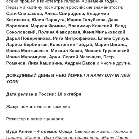
осени прошел в кинотеатре галерей
«Времена года»
.
Первыми картину посмотрели российские знаменитости:
Сати Спивакова, Алена Свиридова, Владимир
Хотиненко, Юлия Паршута, Мария Голубкина, Дана
Борисова, Маруся Фомина, Владимир Кошевой, Влад
Соколовский, Полина Фаворская, Женя Мильковский,
Дарья Повереннова, Рита Митрофанова, Елена Супрун,
Лариса Вербицкая, Константин Гайдай, Мария Цигаль,
Ирина Мартыненко, Михаил Хасая, Михаил Грушевский,
Ирина Муромцева, Арчи, Сергей Мезенцев, Петр
Романов, Лика Каширина, Андрей Баков
и многие другие.
ДОЖДЛИВЫЙ ДЕНЬ В НЬЮ
-
ЙОРКЕ
/
A RAINY DAY IN NEW
YORK
Дата релиза в России: 10 октября
Жанр
: романтическая комедия
Режиссер и автор сценария:
Вуди Аллен
–
4 премии
Оскар
;
Светская жизнь, Полночь в
Париже, Жасмин, Вики Кристина Барселона, Матч Поинт,