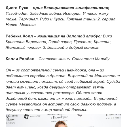
Диего Луна
–
приз Венецианского кинофестиваля;
Изгой-один. Звёздные войны: Истории, И твою маму
тоже, Терминал, Рудо и Курси, Грязные танцы 2, сериал
Нарко: Мексика
Ребекка Холл
–
номинация на Золотой глобус;
Вики
Кристина Барселона, Город воров, Престиж, Кристин,
Железный человек 3, Большой и добрый великан
Келли Рорбах
– Светская жизнь, Спасатели Малибу
Он – из состоятельной семьи Нью-Йорка, она – из
небольшого городка в Аризоне. Выросший на Манхэттене
юноша мечтает показать ей свой любимый город. Судьба
дает ему шанс, когда девушку отправляют взять
интервью у известного режиссера. Однако этот
дождливый день изменит их жизнь навсегда. В проливной
суете мегаполиса он встретит свою давнюю подругу, а
девушку затянет в мир звездной богемы…