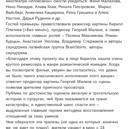
кинотеатре «Иллюзион» смогли убедиться: Женя Малахова,
Нино Нинидзе, Клава Кока, Рената Пиотровски, Марюс
Вайсберг, Анжелика Каширина, Рина Гришина и Алекс
Настою, Дарья Руденок и др.
Гостей премьеры приветствовали режиссер картины Кирилл
Плетнев («Без меня»), продюсер Георгий Малков, а также
исполнители главных ролей – Полина Максимова, Роман
Курцын, Анастасия Уколова, Владимир Стержаков и авторы
саундтрека латвийская группа BrainStorm, авторы
саундтрека.
«Благодаря этому проекту мы в лице Кирилла нашли очень
крутого режиссера в жанре романтической комедии. Когда
вы посмотрите фильм, уверен вы согласитесь, что давно
не было такого классического исполнения этого жанра» -
отметил продюсер картины Георгий Малков со сцены,
пожелав зрителям приятного просмотра.
Публика по достоинству оценила веселую и трогательную
историю о супругах, чей брак оказывается на грани
катастрофы, и единственный шанс спасти его –
выдуманная главным героем методика восстановления
отношений за семь ужинов.
Чем обернутся эти трапезы (ни одна из которых, конечно
же, не идет по плану), зрители узнают в кино с 14