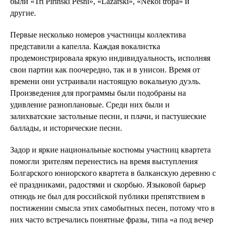
были «Tri Pirinski Pesni», «Lazarski», «Nekoi tropa» и
другие.
Первые несколько номеров участницы коллектива
представили а капелла. Каждая вокалистка
продемонстрировала яркую индивидуальность, исполняя
свои партии как поочередно, так и в унисон. Время от
времени они устраивали настоящую вокальную дуэль.
Произведения для программы были подобраны на
удивление разноплановые. Среди них были и
залихватские застольные песни, и плачи, и пастушеские
баллады, и исторические песни.
Задор и яркие национальные костюмы участниц квартета
помогли зрителям перенестись на время выступления
Болгарского юниорского квартета в балканскую деревню с
её праздниками, радостями и скорбью. Языковой барьер
отнюдь не был для российской публики препятствием в
постижении смысла этих самобытных песен, потому что в
них часто встречались понятные фразы, типа «а под вечер