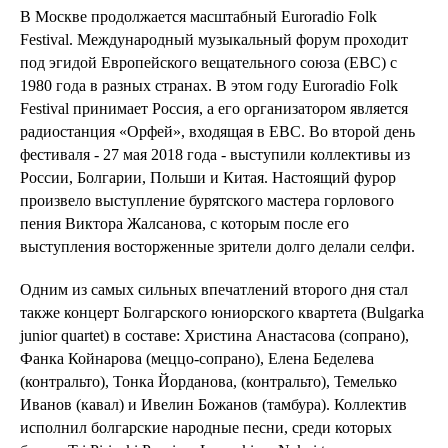
В Москве продолжается масштабный Euroradio Folk
Festival. Международный музыкальный форум проходит
под эгидой Европейского вещательного союза (ЕВС) с
1980 года в разных странах. В этом году Euroradio Folk
Festival принимает Россия, а его организатором является
радиостанция «Орфей», входящая в ЕВС. Во второй день
фестиваля - 27 мая 2018 года - выступили коллективы из
России, Болгарии, Польши и Китая. Настоящий фурор
произвело выступление бурятского мастера горлового
пения Виктора Жалсанова, с которым после его
выступления восторженные зрители долго делали селфи.
Одним из самых сильных впечатлений второго дня стал
также концерт Болгарского юниорского квартета (Bulgarka
junior quartet) в составе: Христина Анастасова (сопрано),
Фанка Койнарова (меццо-сопрано), Елена Беделева
(контральто), Тонка Йорданова, (контральто), Темелько
Иванов (кавал) и Ивелин Божанов (тамбура). Коллектив
исполнил болгарские народные песни, среди которых