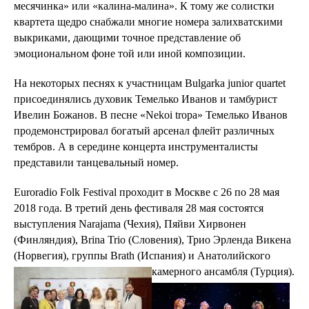
месячинка» или «калина-малина». К тому же солистки
квартета щедро снабжали многие номера залихватскими
выкриками, дающими точное представление об
эмоциональном фоне той или иной композиции.
На некоторых песнях к участницам Bulgarka junior quartet
присоединялись духовик Темелько Иванов и тамбурист
Ивелин Божанов. В песне «Nekoi tropa» Темелько Иванов
продемонстрировал богатый арсенал флейт различных
тембров. А в середине концерта инструменталисты
представили танцевальный номер.
Euroradio Folk Festival проходит в Москве с 26 по 28 мая
2018 года. В третий день фестиваля 28 мая состоятся
выступления Narajama (Чехия), Пяйви Хирвонен
(Финляндия), Brina Trio (Словения), Трио Эрленда Викена
(Норвегия), группы Brath (Испания) и Анатолийского
камерного ансамбля (Турция).