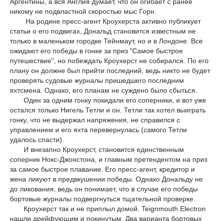
Аргентины, а вся Англия думает, что он огибает с ранее
никому не подвластной скоростью мыс Горн.
На родине пресс-агент Кроухерста активно публикует
статьи о его подвигах, Дональд становится известным не
только в маленьком городке Тейнмаут, но и в Лондоне. Все
ожидают его победы в гонке за приз "Самое быстрое
путешествие", но побеждать Кроухерст не собирался. По его
плану он должне был прийти последний, ведь никто не будет
проверять судовые журналы пришедшего последним
яхтсмена. Однако, его планам не суждено было сбыться.
Один за одним гонку покидали его соперники, и вот уже
остался только Нигель Тетли и он. Тетли так хотел выиграть
гонку, что не выдержал напряжения, не справился с
управлением и его яхта перевернулась (самого Тетли
удалось спасти).
И внезапно Кроухерст, становится единственным
соперник Нокс-Джонстона, и главным претендентом на приз
за самое быстрое плавание. Его пресс-агент, кредитор и
жена ликуют в предвкушении победы. Однако Дональду не
до ликования, ведь он понимает, что в случае его победы
бортовые журналы подвергнуться тщательной проверке.
Кроухерст так и не приплыл домой. Teignmouth Electron
нашли дрейфующим и покинутым. Два варианта бортовых