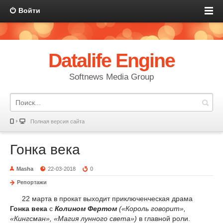
Войти
Datalife Engine
Softnews Media Group
Полная версия сайта
Гонка века
Masha
22-03-2018
0
Репортажи
22 марта в прокат выходит приключенческая драма
Гонка века
с
Колином Фертом
(«Король говорит»,
«Кингсман», «Магия лунного света»)
в главной роли.