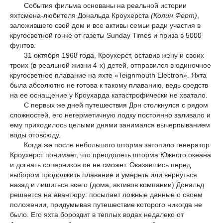
События фильма основаны на реальной истории
яхтсмена-любителя Дональда Кроухерста
(Колин Ферт)
,
заложившего свой дом и все активы семьи ради участия в
кругосветной гонке от газеты Sunday Times и приза в 5000
фунтов.
31 октября 1968 года, Кроухерст, оставив жену и своих
троих (в реальной жизни 4-х) детей, отправился в одиночное
кругосветное плавание на яхте «Teignmouth Electron». Яхта
была абсолютно не готова к такому плаванию, ведь средств
на ее оснащение у Кроухарда катастрофически не хватало.
С первых же дней путешествия Дон столкнулся с рядом
сложностей, его негерметичную лодку постоянно заливало и
ему приходилось целыми днями занимался вычерпыванием
воды отовсюду.
Когда же после небольшого шторма затопило генератор
Кроухерст понимает, что преодолеть шторма Южного океана
и догнать соперников он не сможет. Оказавшись перед
выбором продолжить плавание и умереть или вернуться
назад и лишиться всего (дома, активов компании) Дональд
решается на авантюру: посылает ложные данные о своем
положении, придумывая путешествие которого никогда не
было. Его яхта бороздит в теплых водах недалеко от