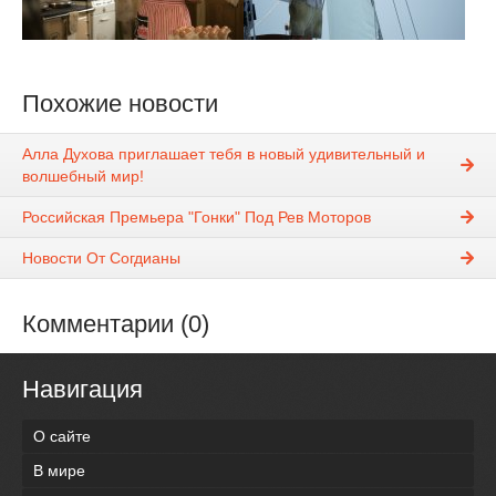
Похожие новости
Алла Духова приглашает тебя в новый удивительный и
волшебный мир!
Российская Премьера "Гонки" Под Рев Моторов
Новости От Согдианы
Комментарии (0)
Навигация
О сайте
В мире