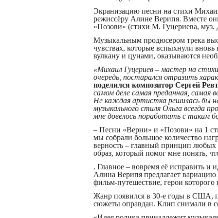
Экранизацию песни на стихи Михаил
режиссёру Алине Верипя. Вместе он
«Позови» (стихи М. Гуцериева, муз. 
Музыкальным продюсером трека выст
чувствах, которые вспыхнули вновь 
вулкану и цунами, оказываются необ
«Михаил Гуцериев – мастер на стих
очередь, постарался отразить харак
поделился композитор Сергей Ревт
самом деле самая преданная, самая в
Не каждая артистка решилась бы на 
музыкального стиля Ольга всегда пр
мне довелось поработать с таким б
– Песни «Верни» и «Позови» на 1 ст
мы собрали большое количество нагр
верность – главный принцип любых 
образ, который помог мне понять, ч
. Главное – вовремя её исправить и
Алина Верипя предлагает вариацию н
фильм-путешествие, герои которого н
Жанр появился в 30-е годы в США, п
сюжеты оправдан. Клип снимали в со
«Идея ролика принадлежит музыкал