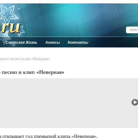
Светская Жизнь
Анонсы
Контакты
новую песню и клип «Неверная»
ю песню и клип «Неверная»
а открывает год премьерой клипа «Неверная».