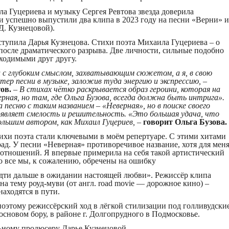
а Гуцериева и музыку Сергея Ревтова звезда доверила
и успешно выпустили два клипа в 2023 году на песни «Верни» и
Д. Кузнецовой).
упила Дарья Кузнецова. Стихи поэта Михаила Гуцериева – о
после драматического разрыва. Две личности, сильные подобно
ходимыми друг другу.
и с глубоким смыслом, захватывающим сюжетом, а я, в свою
тер песни в музыке, заложив туда энергию и экспрессию, –
ов.
–
В стихах чётко раскрывается образ героини, которая на
ерная, но там, где Ольга Бузова, всегда должна быть интрига».
песню с таким названием – «Неверная», но в поиске своего
оявляет смелость и решительность. «Это большая удача, что
ольшим автором, как Михаил Гуцериев,
–
говорит Ольга Бузова.
ихи поэта стали ключевыми в моём репертуаре. С этими хитами
ад. У песни «Неверная» противоречивое название, хотя для мен
отношений. Я впервые примерила на себя такой артистический
то все мы, к сожалению, обречены на ошибку
 идти дальше в ожидании настоящей любви». Режиссёр клипа
а тему роуд-муви (от англ. road movie — дорожное кино) –
аходятся в пути.
оэтому режиссёрский ход в лёгкой стилизации под голливудски
сновом бору, в районе г. Долгопрудного в Подмосковье.
ьному продюсеру Дарье Кузнецовой.