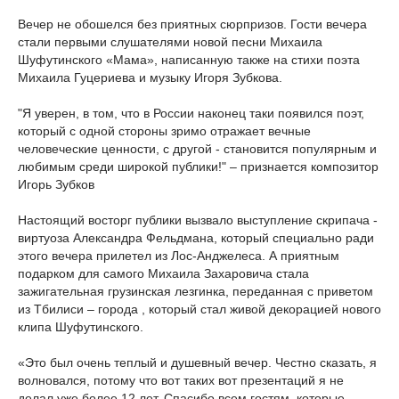
Вечер не обошелся без приятных сюрпризов. Гости вечера
стали первыми слушателями новой песни Михаила
Шуфутинского «Мама», написанную также на стихи поэта
Михаила Гуцериева и музыку Игоря Зубкова.
"Я уверен, в том, что в России наконец таки появился поэт,
который с одной стороны зримо отражает вечные
человеческие ценности, с другой - становится популярным и
любимым среди широкой публики!" – признается композитор
Игорь Зубков
Настоящий восторг публики вызвало выступление скрипача -
виртуоза Александра Фельдмана, который специально ради
этого вечера прилетел из Лос-Анджелеса. А приятным
подарком для самого Михаила Захаровича стала
зажигательная грузинская лезгинка, переданная с приветом
из Тбилиси – города , который стал живой декорацией нового
клипа Шуфутинского.
«Это был очень теплый и душевный вечер. Честно сказать, я
волновался, потому что вот таких вот презентаций я не
делал уже более 12 лет. Спасибо всем гостям, которые