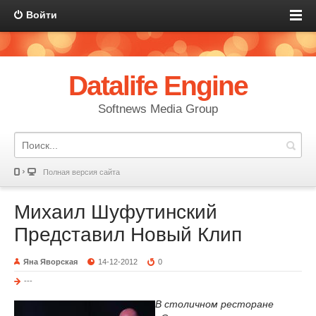
Войти
Datalife Engine
Softnews Media Group
Полная версия сайта
Михаил Шуфутинский
Представил Новый Клип
Яна Яворская
14-12-2012
0
---
В столичном ресторане