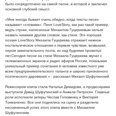
было сосредоточено на самой песне, в которой и заключен
основной глубокий смысл.
«Мне иногда бывает очень обидно, когда тексты песен
называют «словами». Пеня LoveStory, как раз такой пример,
ведть строки, написанные Михаилом Гуцериевым нельзя
назвать никаким другим словом, как стихи. Это хорошая
поэзия LoveStory Михаила Гуцериева отражают нежное
ностальгическое отношение к первым чувствам, возвышая,
пером замечательного поэта, их над буднями прожитых
лет.Сегодня песни на стихи Михаила Гуцериева звучат с
телевизионных экранов и радио эфиров России, показывая
уникальный пример сочетания в человеке известного уже
всем предпринимательского таланта и широко признанного
поэтического дарования.» - рассказал Михаил Шуфутинский.
Режиссером клипа стала Наталья Демидова, а продюсерами
выступили Дэвид Шуфутинский и Анжела Петросян. Главные
роли исполнили актеры Чеслав Головинец и Виктория
Токманенко. Все они поднялись на сцену и разделили
несомненный успех этого клипа вместе с Михаилом
Шуфутинским.