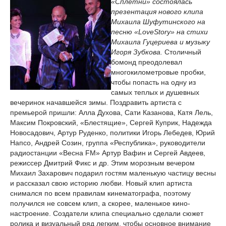
«Сплетни» состоялась
презентация нового клипа
Михаила Шуфутинского на
песню «LoveStory» на стихи
Михаила Гуцериева и музыку
Игоря Зубкова.
Столичный
бомонд преодолевал
многокилометровые пробки,
чтобы попасть на одну из
самых теплых и душевных
вечеринок начавшейся зимы. Поздравить артиста с
премьерой пришли: Алла Духова, Сати Казанова, Катя Лель,
Максим Покровский, «Блестящие», Сергей Куприк, Надежда
Новосадович, Артур Руденко, политики Игорь Лебедев, Юрий
Напсо, Андрей Созин, группа «Республика», руководители
радиостанции «Весна FM» Артур Вафин и Сергей Авдеев,
режиссер Дмитрий Фикс и др. Этим морозным вечером
Михаил Захарович подарил гостям маленькую частицу весны
и рассказал свою историю любви. Новый клип артиста
снимался по всем правилам кинематографа, поэтому
получился не совсем клип, а скорее, маленькое кино-
настроение. Создатели клипа специально сделали сюжет
ролика и визуальный ряд легким, чтобы основное внимание