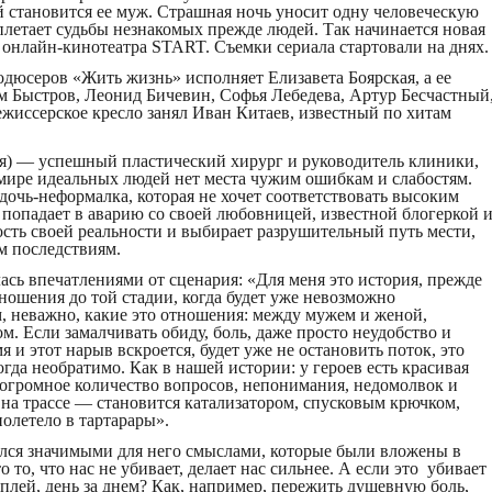
й становится ее муж. Страшная ночь уносит одну человеческую
летает судьбы незнакомых прежде людей. Так начинается новая
 онлайн-кинотеатра START. Съемки сериала стартовали на днях.
одюсеров «Жить жизнь» исполняет Елизавета Боярская, а ее
м Быстров, Леонид Бичевин, Софья Лебедева, Артур Бесчастный
жиссерское кресло занял Иван Китаев, известный по хитам
ая) — успешный пластический хирург и руководитель клиники,
 мире идеальных людей нет места чужим ошибкам и слабостям.
 дочь-неформалка, которая не хочет соответствовать высоким
опадает в аварию со своей любовницей, известной блогеркой 
кость своей реальности и выбирает разрушительный путь мести,
м последствиям.
ась впечатлениями от сценария: «Для меня это история, прежде
отношения до той стадии, когда будет уже невозможно
м, неважно, какие это отношения: между мужем и женой,
ом. Если замалчивать обиду, боль, даже просто неудобство и
я и этот нарыв вскроется, будет уже не остановить поток, это
огда необратимо. Как в нашей истории: у героев есть красивая
т огромное количество вопросов, непонимания, недомолвок и
на трассе — становится катализатором, спусковым крючком,
полетело в тартарары».
лся значимыми для него смыслами, которые были вложены в
о то, что нас не убивает, делает нас сильнее. А если это убивает
 каплей, день за днем? Как, например, пережить душевную боль,