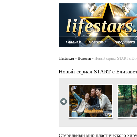
Главная
Новости
Репортажи
lifestars.ru
»
Новости
» Новый сериал START с Ели
Новый сериал START с Елизавет
Стерильный мир пластического хиру