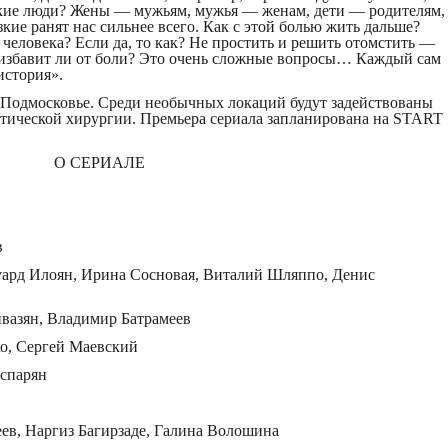
кие люди? Жены — мужьям, мужья — женам, дети — родителям,
кие ранят нас сильнее всего. Как с этой болью жить дальше?
 человека? Если да, то как? Не простить и решить отомстить —
 избавит ли от боли? Это очень сложные вопросы… Каждый сам
 история».
 Подмосковье. Среди необычных локаций будут задействованы
тической хирургии. Премьера сериала запланирована на START
О СЕРИАЛЕ
в
ард Илоян, Ирина Сосновая, Виталий Шляппо, Денис
вазян, Владимир Батрамеев
о, Сергей Маевский
аспарян
ев, Наргиз Багирзаде, Галина Волошина