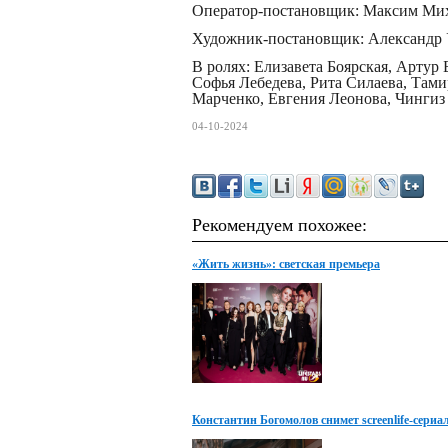
Оператор-постановщик: Максим Ми
Художник-постановщик: Александр
В ролях: Елизавета Боярская, Артур
Софья Лебедева, Рита Силаева, Там
Марченко, Евгения Леонова, Чингиз
04-10-2024
Рекомендуем похожее:
«Жить жизнь»: светская премьера
Константин Богомолов снимет screenlife-сериа
во время карантина