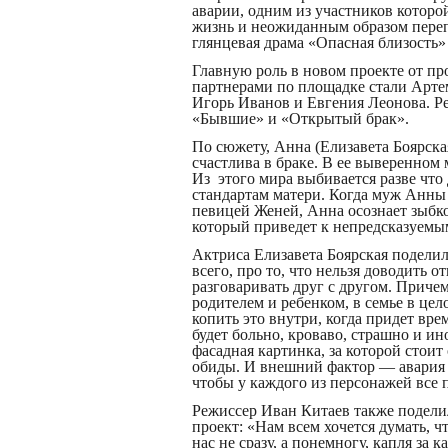
аварии, одним из участников которо
жизнь и неожиданным образом переп
глянцевая драма «Опасная близость»
Главную роль в новом проекте от пр
партнерами по площадке стали Арте
Игорь Иванов и Евгения Леонова. Ре
«Бывшие» и «Открытый брак».
По сюжету, Анна (Елизавета Боярск
счастлива в браке. В ее выверенном
Из этого мира выбивается разве что
стандартам матери. Когда муж Анны п
певицей Женей, Анна осознает зыб
который приведет к непредсказуемы
Актриса Елизавета Боярская поделил
всего, про то, что нельзя доводить 
разговаривать друг с другом. Приче
родителем и ребенком, в семье в цел
копить это внутри, когда придет врем
будет больно, кроваво, страшно и ин
фасадная картинка, за которой стои
обиды. И внешний фактор — авария 
чтобы у каждого из персонажей все 
Режиссер Иван Китаев также подели
проект: «Нам всем хочется думать, чт
нас не сразу, а понемногу, капля за