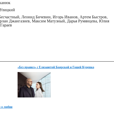
ханюк
 Улицкий
 Бесчастный, Леонид Бичевин, Игорь Иванов, Артем Быстров,
ирлан Джангазиев, Максим Матузный, Дарья Румянцева, Юлия
 Гараев
«Без правил» с Елизаветой Боярской и Гошей Куценко
покажет ТВ-3
л о любви