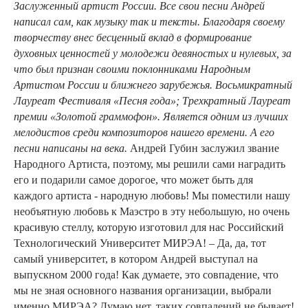
Заслуженный артист России. Все свои песни Андрей
написал сам, как музыку так и тексты. Благодаря своему
творчеству внес бесценный вклад в формирование
духовных ценностей у молодежи девяностых и нулевых, за
что был признан своими поклонниками Народным
Артистом России и ближнего зарубежья. Восьмикратный
Лауреат Фестиваля «Песня года»; Трехкратный Лауреат
премии «Золотой граммофон». Является одним из лучших
мелодистов среди композиторов нашего времени. А его
песни написаны на века.
Андрей Губин заслужил звание
Народного Артиста, поэтому, мы решили сами наградить
его и подарили самое дорогое, что может быть для
каждого артиста - народную любовь! Мы поместили нашу
необъятную любовь к Маэстро в эту небольшую, но очень
красивую стеллу, которую изготовил для нас Российский
Технологический Университет МИРЭА! – Да, да, тот
самый университет, в котором Андрей выступал на
выпускном 2000 года! Как думаете, это совпадение, что
мы не зная основного названия организации, выбрали
именно МИРЭА? Думаю нет, таких совпадений не бывает!