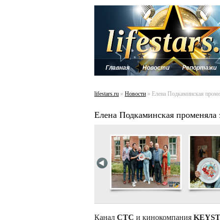
Главная
Новости
Репортажи
lifestars.ru
»
Новости
» Елена Подкаминская промен
Елена Подкаминская променяла з
Канал
СТС
и кинокомпания
KEYST