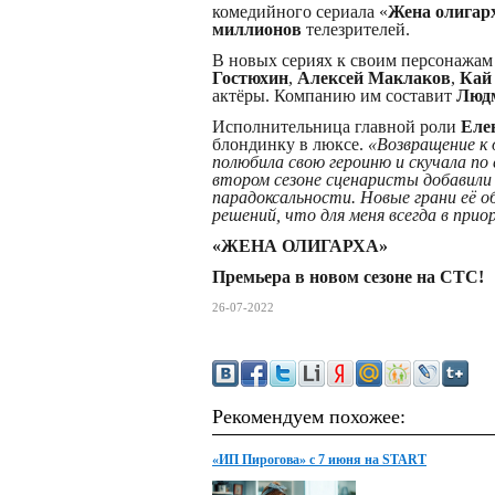
комедийного сериала «
Жена олигар
миллионов
телезрителей.
В новых сериях к своим персонажам
Гостюхин
,
Алексей Маклаков
,
Кай 
актёры. Компанию им составит
Люд
Исполнительница главной роли
Еле
блондинку в люксе.
«Возвращение к 
полюбила свою героиню и скучала по 
втором сезоне сценаристы добавили
парадоксальности. Новые грани её 
решений, что для меня всегда в при
«ЖЕНА ОЛИГАРХА»
Премьера в новом сезоне на СТС!
26-07-2022
Рекомендуем похожее:
«ИП Пирогова» с 7 июня на START