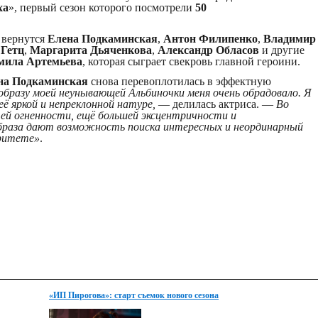
ха
», первый сезон которого посмотрели
50
 вернутся
Елена Подкаминская
,
Антон Филипенко
,
Владимир
Гетц
,
Маргарита Дьяченкова
,
Александр Обласов
и другие
мила Артемьева
, которая сыграет свекровь главной героини.
на Подкаминская
снова перевоплотилась в эффектную
образу моей неунывающей Альбиночки меня очень обрадовало. Я
её яркой и непреклонной натуре,
— делилась актриса. —
Во
 ей огненности, ещё большей эксцентричности и
образа дают возможность поиска интересных и неординарный
оритете»
.
«ИП Пирогова»: старт съемок нового сезона