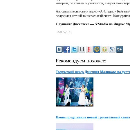
который, по словам музыкантов, выйдет уже скоро
Авторами песни стали лидер «А-Студио» Байгали 
получился летний танцевальный сингл. Концертная 
Слушайте
Дискотека
—
A'Studio
на Яндекс.М
03-07-2021
Рекомендуем похожее:
Творческий вечер Дмитрия Маликова на фест
"Жара"
Нюша представила новый трогательный сингл
любить»