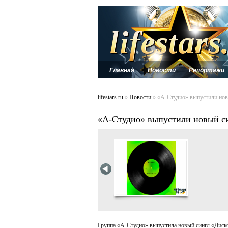
Главная
Новости
Репортажи
lifestars.ru
»
Новости
» «А-Студио» выпустили нов
«А-Студио» выпустили новый с
Группа «А-Студио» выпустила новый сингл «Диско