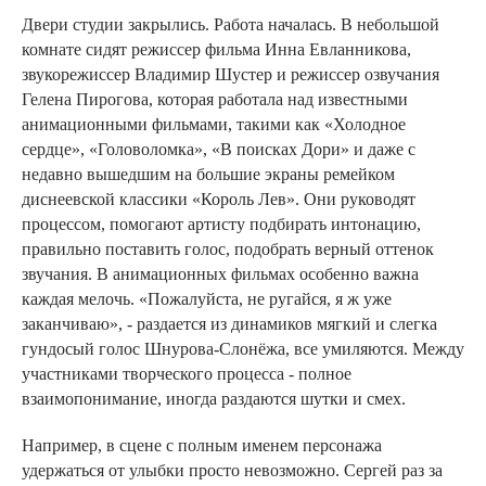
Двери студии закрылись. Работа началась. В небольшой
комнате сидят режиссер фильма Инна Евланникова,
звукорежиссер Владимир Шустер и режиссер озвучания
Гелена Пирогова, которая работала над известными
анимационными фильмами, такими как «Холодное
сердце», «Головоломка», «В поисках Дори» и даже с
недавно вышедшим на большие экраны ремейком
диснеевской классики «Король Лев». Они руководят
процессом, помогают артисту подбирать интонацию,
правильно поставить голос, подобрать верный оттенок
звучания. В анимационных фильмах особенно важна
каждая мелочь. «Пожалуйста, не ругайся, я ж уже
заканчиваю», - раздается из динамиков мягкий и слегка
гундосый голос Шнурова-Слонёжа, все умиляются. Между
участниками творческого процесса - полное
взаимопонимание, иногда раздаются шутки и смех.
Например, в сцене с полным именем персонажа
удержаться от улыбки просто невозможно. Сергей раз за