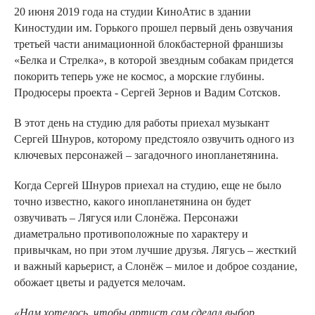
20 июня 2019 года на студии КиноАтис в здании
Киностудии им. Горького прошел первый день озвучания
третьей части анимационной блокбастерной франшизы
«Белка и Стрелка», в которой звездным собакам придется
покорить теперь уже не космос, а морские глубины.
Продюсеры проекта - Сергей Зернов и Вадим Сотсков.
В этот день на студию для работы приехал музыкант
Сергей Шнуров, которому предстояло озвучить одного из
ключевых персонажей – загадочного инопланетянина.
Когда Сергей Шнуров приехал на студию, еще не было
точно известно, какого инопланетянина он будет
озвучивать – Лягуся или Слонёжа. Персонажи
диаметрально противоположные по характеру и
привычкам, но при этом лучшие друзья. Лягусь – жесткий
и важный карьерист, а Слонёж – милое и доброе создание,
обожает цветы и радуется мелочам.
«Нам хотелось, чтобы артист сам сделал выбор,