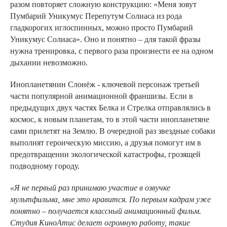
разом повторяет сложную конструкцию: «Меня зовут
Пумбарий Уникумус Перепутум Солиаса из рода
гладкорогих иглоспинных, можно просто Пумбарий
Уникумус Солиаса». Оно и понятно – для такой фразы
нужна тренировка, с первого раза произнести ее на одном
дыхании невозможно.
Инопланетянин Слонёж - ключевой персонаж третьей
части популярной анимационной франшизы. Если в
предыдущих двух частях Белка и Стрелка отправлялись в
космос, к новым планетам, то в этой части инопланетяне
сами прилетят на Землю. В очередной раз звездные собаки
выполнят героическую миссию, а друзья помогут им в
предотвращении экологической катастрофы, грозящей
подводному городу.
«Я не первый раз принимаю участие в озвучке
мультфильма, мне это нравится. По первым кадрам уже
понятно – получается классный анимационный фильм.
Студия КиноАтис делает огромную работу, такие