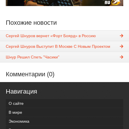
Похожие новости
Сергей Шнуров вернет «Форт Боярд» в Россию
Сергей Шнуров Выступит В Москве С Новым Проектом
Шнур Решил Спеть "Часики"
Комментарии (0)
Навигация
О сайте
В мире
Экономика