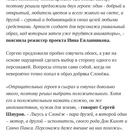
поэтому решили предложили двух героев: один - добрый и
открытый, любитель цветов и всего живого на свете, а
другой – суровый и добивающийся своих целей любыми
средствами. Артист создает для персонажа
уникальный
образ, над которым затем уже трудятся аниматоры»,
-
пояснила режиссер проекта Инна Евланникова.
Сергею предложили пробно озвучить обоих, а уже на
основе ощущений сделать выбор в сторону одного из
персонажей. Вопросы отпали сами собой, когда он
невероятно точно попал в образ добряка Слонёжа.
«Отрицательных героев я сыграл и озвучил довольно
много, поэтому решил выбрать положительного. Хотя
его и положительным назвать сложно, он же
инопланетянин, чужак для землян,
-
говорит Сергей
Шнуров.
–
Лягусь и Слонёж - пара друзей, в которой один
– мотор, а другой – исполнитель, своего рода Дон Кихот и
Санчо Панса. Персонажи даже внешне на них похожи».