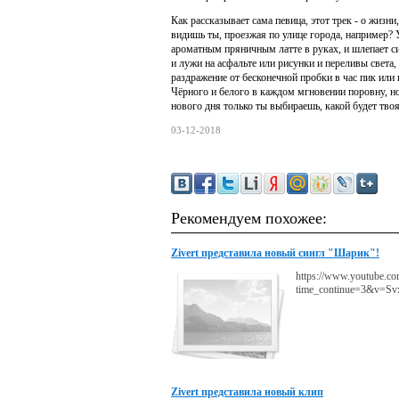
Как рассказывает сама певица, этот трек - о жизн
видишь ты, проезжая по улице города, например? 
ароматным пряничным латте в руках, и шлепает си
и лужи на асфальте или рисунки и переливы свет
раздражение от бесконечной пробки в час пик и
Чёрного и белого в каждом мгновении поровну, но 
нового дня только ты выбираешь, какой будет твоя 
03-12-2018
Рекомендуем похожее:
Zivert представила новый сингл "Шарик"!
https://www.youtube.co
time_continue=3&v=
Zivert представила новый клип