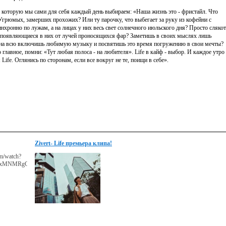
и, которую мы сами для себя каждый день выбираем: «Наша жизнь это - фристайл. Что
Угрюмых, замерших прохожих? Или ту парочку, что выбегает за руку из кофейни с
нхронно по лужам, а на лицах у них весь свет солнечного июльского дня? Просто слякот
а, появляющиеся в них от лучей проносящихся фар? Заметишь в своих мыслях лишь
ли на всю включишь любимую музыку и посвятишь это время погружению в свои мечты?
главное, помни: «Тут любая полоса - на любителя». Life в кайф - выбор. И каждое утро
Life. Оглянись по сторонам, если все вокруг не те, поищи в себе».
Zivert- Life премьера клипа!
m/watch?
SvxMNMRgCik