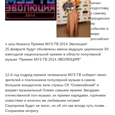
начал
подготовку
к самому
грандиозно
му
событию в
мире
российског
о шоу-бизнеса Премии МУЗ-ТВ 2014.Эволюция!
25 февраля будут объявлены имена ведущих церемонии ХII
ежегодной национальной премии в области популярной
музыки "Премия МУЗ-ТВ 2014.ЭВОЛЮЦИЯ!"
12-й год подряд премия телеканала МУЗ-ТВ соберет своих
зрителей и поклонников популярной музыки в самом
большом концертном зале страны СК "Олимпийский" и
взорвет музыкальный Олимп самыми яркими Звездами
отечественной поп-музыки, их яркими нарядами, горячими
новостями и конечно же любимыми хитами!
Сюрпризов будет не мало, но об это как всегда чуть позже…
Сохраняем интригу.