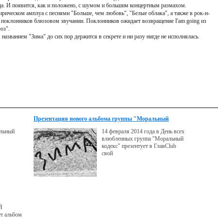
ода. И появится, как и положено, с шумом и большим концертным размахом.
рическом амплуа с песнями "Больше, чем любовь", "Белые облака", а также в рок-н-
 поклонников блюзовом звучании. Поклонников ожидает возвращение I'am going из
люз".
азванием "Зима" до сих пор держится в секрете и ни разу нигде не исполнялась.
Презентация нового альбома группы "Моральный
кодекс"
альный
14 февраля 2014 года в День всех
влюбленных группа "Моральный
кодекс" презентует в ГлавClub
свой
Й
т альбом