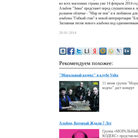
во всех магазинах страны уже 14 февраля 2014 г
Альбом "Зима" предстанет перед слушателями в ли
рольном обличье - "Мир не нов" и в любимом для
альбома "Гибкий стан" в новой интерпретации "Б
Заглавная песня нового альбома под одноименным н
20-01-2014
Рекомендуем похожее:
"Моральный кодекс" в клубе Volta
11 июня группа "Мор
кодекс" даст концерт
Альбом, Который Ждали 7 Лет
Группа «МОРАЛЬНЫ
КОДЕКС» представляе