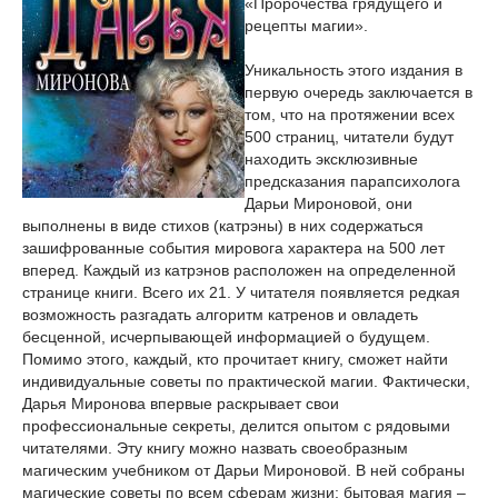
«Пророчества грядущего и
рецепты магии».
Уникальность этого издания в
первую очередь заключается в
том, что на протяжении всех
500 страниц, читатели будут
находить эксклюзивные
предсказания парапсихолога
Дарьи Мироновой, они
выполнены в виде стихов (катрэны) в них содержаться
зашифрованные события мировога характера на 500 лет
вперед. Каждый из катрэнов расположен на определенной
странице книги. Всего их 21. У читателя появляется редкая
возможность разгадать алгоритм катренов и овладеть
бесценной, исчерпывающей информацией о будущем.
Помимо этого, каждый, кто прочитает книгу, сможет найти
индивидуальные советы по практической магии. Фактически,
Дарья Миронова впервые раскрывает свои
профессиональные секреты, делится опытом с рядовыми
читателями. Эту книгу можно назвать своеобразным
магическим учебником от Дарьи Мироновой. В ней собраны
магические советы по всем сферам жизни: бытовая магия –