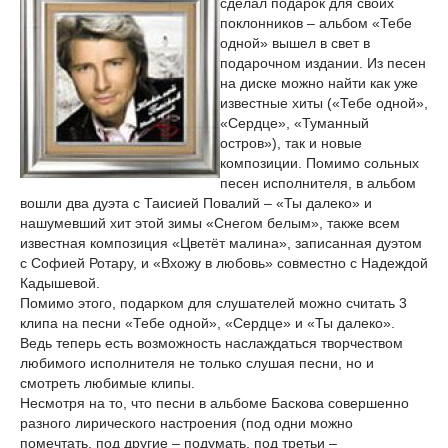
сделал подарок для своих
поклонников – альбом «Тебе
одной» вышел в свет в
подарочном издании. Из песен
на диске можно найти как уже
известные хиты («Тебе одной»,
«Сердце», «Туманный
остров»), так и новые
композиции. Помимо сольных
песен исполнителя, в альбом
вошли два дуэта с Таисией Повалий – «Ты далеко» и
нашумевший хит этой зимы «Снегом белым», также всем
известная композиция «Цветёт малина», записанная дуэтом
с Софией Ротару, и «Вхожу в любовь» совместно с Надеждой
Кадышевой.
Помимо этого, подарком для слушателей можно считать 3
клипа на песни «Тебе одной», «Сердце» и «Ты далеко».
Ведь теперь есть возможность наслаждаться творчеством
любимого исполнителя не только слушая песни, но и
смотреть любимые клипы.
Несмотря на то, что песни в альбоме Баскова совершенно
разного лирического настроения (под одни можно
помечтать, под другие – подумать, под третьи –