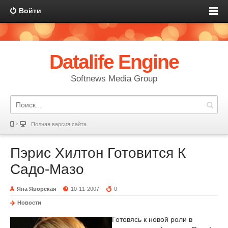
Войти
Datalife Engine
Softnews Media Group
Полная версия сайта
Пэрис Хилтон Готовится К
Садо-Мазо
Яна Яворская
10-11-2007
0
Новости
Готовясь к новой роли в