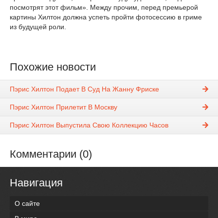
посмотрят этот фильм». Между прочим, перед премьерой
картины Хилтон должна успеть пройти фотосессию в гриме
из будущей роли.
Похожие новости
Пэрис Хилтон Подает В Суд На Жанну Фриске
Пэрис Хилтон Прилетит В Москву
Пэрис Хилтон Выпустила Свою Коллекцию Часов
Комментарии (0)
Навигация
О сайте