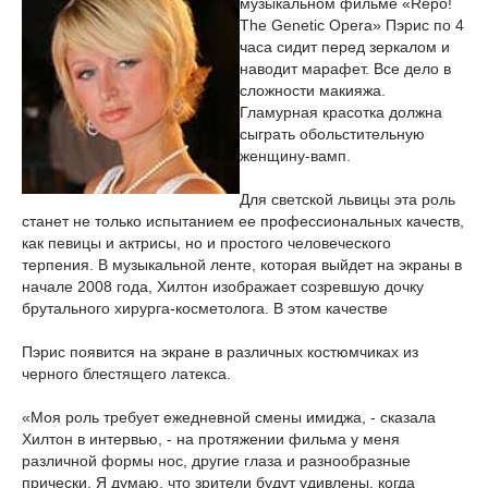
музыкальном фильме «Repo!
The Genetic Opera» Пэрис по 4
часа сидит перед зеркалом и
наводит марафет. Все дело в
сложности макияжа.
Гламурная красотка должна
сыграть обольстительную
женщину-вамп.
Для светской львицы эта роль
станет не только испытанием ее профессиональных качеств,
как певицы и актрисы, но и простого человеческого
терпения. В музыкальной ленте, которая выйдет на экраны в
начале 2008 года, Хилтон изображает созревшую дочку
брутального хирурга-косметолога. В этом качестве
Пэрис появится на экране в различных костюмчиках из
черного блестящего латекса.
«Моя роль требует ежедневной смены имиджа, - сказала
Хилтон в интервью, - на протяжении фильма у меня
различной формы нос, другие глаза и разнообразные
прически. Я думаю, что зрители будут удивлены, когда