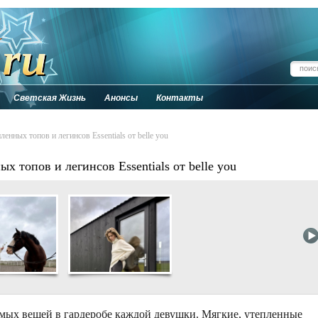
Светская Жизнь
Анонсы
Контакты
енных топов и легинсов Essentials от belle you
х топов и легинсов Essentials от belle you
мых вещей в гардеробе каждой девушки. Мягкие, утепленные