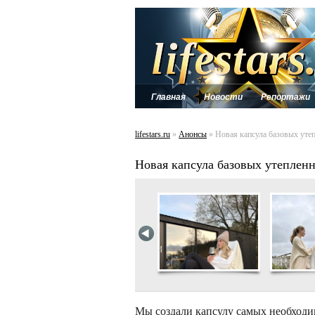
Главная
Новости
Репортажи
lifestars.ru
»
Анонсы
» Новая капсула базовых утепл
Новая капсула базовых утепленны
Мы создали капсулу самых необходи