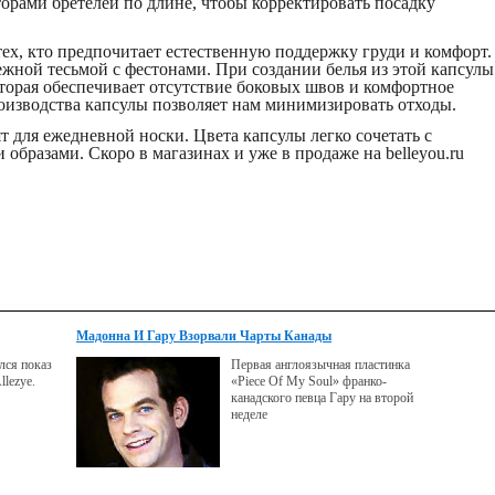
торами бретелей по длине, чтобы корректировать посадку
тех, кто предпочитает естественную поддержку груди и комфорт.
ежной тесьмой с фестонами. При создании белья из этой капсулы
оторая обеспечивает отсутствие боковых швов и комфортное
оизводства капсулы позволяет нам минимизировать отходы.
 для ежедневной носки. Цвета капсулы легко сочетать с
бразами. Скоро в магазинах и уже в продаже на belleyou.ru
Мадонна И Гару Взорвали Чарты Канады
лся показ
Первая англоязычная пластинка
lezye.
«Piece Of My Soul» франко-
канадского певца Гару на второй
неделе