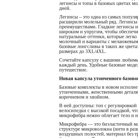
легинсы и топы в базовых цветах мо
дней.
Легинсы – это одна из самых популя
расширили молельный ряд. Легинсы 
преимуществами. Гладкие легинсы из
широким и упругим, чтобы обеспечи
натуральные оттенки, которые легко
молочный и варианты с меланжевым 
базовые лонгсливы в таких же цвета
размерах до 3XL/4XL.
Сочетайте капсулу с вашими любим
каждый день. Удобные базовые модел
путешествие.
Новая капсула утонченного базового
Базовые комплекты в новом исполне
утонченными, женственными деталям
коричневом и хвойном.
В ней доступны: топ с регулировкой
велосипедки с высокой посадкой, ч
микрофибра нежно облегает тело и 
Микрофибра — это биэластичный мате
структуре микроволокна (нити в раз
воздушных полостей, материал без т