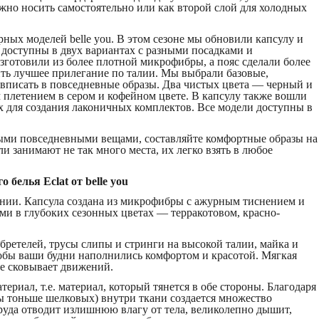
жно носить самостоятельно или как второй слой для холодных
рных моделей belle you. В этом сезоне мы обновили капсулу и
доступны в двух вариантах с разными посадками и
готовили из более плотной микрофибры, а пояс сделали более
ть лучшее прилегание по талии. Мы выбрали базовые,
 вписать в повседневные образы. Два чистых цвета — черный и
плетением в сером и кофейном цвете. В капсулу также вошли
х для создания лаконичных комплектов. Все модели доступны в
ыми повседневными вещами, составляйте комфортные образы на
и занимают не так много места, их легко взять в любое
 белья Eclat от belle you
нии. Капсула создана из микрофибры с ажурным тиснением и
и в глубоких сезонных цветах — терракотовом, красно-
 бретелей, трусы слипы и стринги на высокой талии, майка и
тобы ваши будни наполнились комфортом и красотой. Мягкая
не сковывает движений.
риал, т.е. материал, который тянется в обе стороны. Благодаря
ы тоньше шелковых) внутри ткани создается множество
руда отводит излишнюю влагу от тела, великолепно дышит,