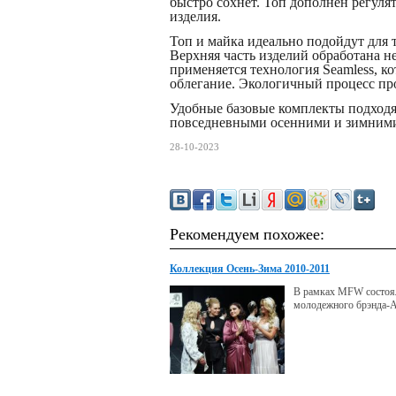
быстро сохнет. Топ дополнен регуля
изделия.
Топ и майка идеально подойдут для 
Верхняя часть изделий обработана н
применяется технология Seamless, к
облегание. Экологичный процесс пр
Удобные базовые комплекты подходят
повседневными осенними и зимними о
28-10-2023
Рекомендуем похожее:
Коллекция Осень-Зима 2010-2011
В рамках MFW состоя
молодежного брэнда-Al