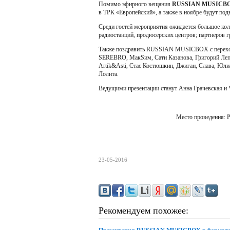
Помимо эфирного вещания
RUSSIAN MUSICB
в ТРК «Европейский», а также в ноябре будут п
Среди гостей мероприятия ожидается большое кол
радиостанций, продюсерских центров; партнеров г
Также поздравить RUSSIAN MUSICBOX с переходо
SEREBRO, МакSим, Сати Казанова, Григорий Лепс,
Artik&Asti, Стас Костюшкин, Джиган, Слава, Юл
Лолита.
Ведущими презентации станут Анна Грачевская и 
Место проведения: Р
23-05-2016
Рекомендуем похожее: