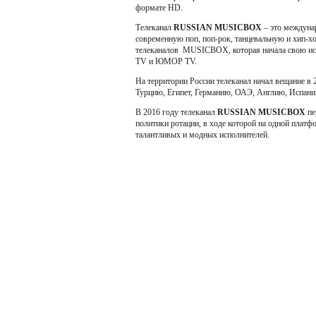
формате HD.
Телеканал
RUSSIAN MUSICBOX
– это междуна
современную поп, поп-рок, танцевальную и хип-хо
телеканалов MUSICBOX, которая начала свою ист
TV и ЮМОР TV.
На территории России телеканал начал вещание в 2
Турцию, Египет, Германию, ОАЭ, Англию, Испани
В 2016 году телеканал
RUSSIAN MUSICBOX
пе
политики ротации, в ходе которой на одной платф
талантливых и модных исполнителей.