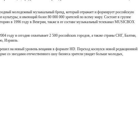
родный молодежный музыкальный бренд, который отражает и формирует российскую
п культуры; и имеющий более 80 000 000 зрителей по всему миру. Состоит в группе
орию в 1996 году в Венгрии, также в ее составе музыкальный телеканал MUSICBOX
004 году и сегодня охватывает 2 500 российских городов, а также страны СНГ, Балтии,
ю, Израиль.
решел на новый уровень вещания в формате HD. Переход коснулся новой редакционной
орме со звездами отечественного шоу бизнеса зрители увидят больше молодых,