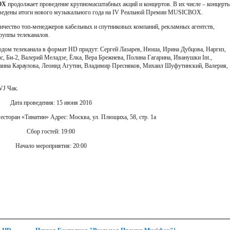
OX
продолжает проведение крупномасштабных акций и концертов. В их числе – концерт
одведены итоги нового музыкального года на IV Реальной Премии MUSICBOX.
ичество топ-менеджеров кабельных и спутниковых компаний, рекламных агентств,
руппы телеканалов.
м телеканала в формат HD придут: Сергей Лазарев, Нюша, Ирина Дубцова, Наргиз,
 Би-2, Валерий Меладзе, Ёлка, Вера Брежнева, Полина Гагарина, Иванушки Int.,
ианна Караулова, Леонид Агутин, Владимир Пресняков, Михаил Шуфутинский, Валерия,
VJ Чак.
Дата проведения: 15 июня 2016
есторан «Тинатин» Адрес: Москва, ул. Плющиха, 58, стр. 1а
Сбор гостей: 19:00
Начало мероприятия: 20:00