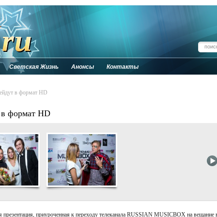
Светская Жизнь
Анонсы
Контакты
йдут в формат HD
в формат HD
тая презентация, приуроченная к переходу телеканала RUSSIAN MUSICBOX на вещание 