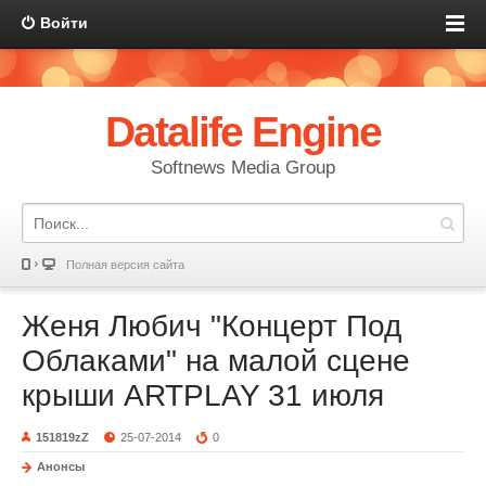
Войти
Datalife Engine
Softnews Media Group
Полная версия сайта
Женя Любич "Концерт Под
Облаками" на малой сцене
крыши ARTPLAY 31 июля
151819zZ
25-07-2014
0
Анонсы