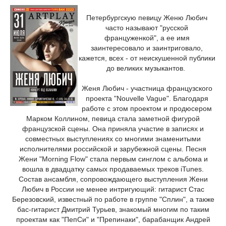
Петербургскую певицу Женю Любич
часто называют "русской
француженкой", а ее имя
заинтересовало и заинтриговало,
кажется, всех - от неискушенной публики
до великих музыкантов.
Женя Любич - участница французского
проекта "Nouvelle Vague". Благодаря
работе с этом проектом и продюсером
Марком Коллином, певица стала заметной фигурой
французской сцены. Она приняла участие в записях и
совместных выступлениях со многими знаменитыми
исполнителями российской и зарубежной сцены. Песня
Жени "Morning Flow" стала первым синглом с альбома и
вошла в двадцатку самых продаваемых треков iTunes.
Состав ансамбля, сопровождающего выступления Жени
Любич в России не менее интригующий: гитарист Стас
Березовский, известный по работе в группе "Сплин", а также
бас-гитарист Дмитрий Турьев, знакомый многим по таким
проектам как "ПепСи" и "Препинаки", барабанщик Андрей