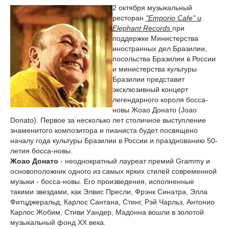
2 октября музыкальный
ресторан
"Еmporio Cafе" и
Elephant Records
при
поддержке Министерства
иностранных дел Бразилии,
посольства Бразилии в России
и министерства культуры
Бразилии представит
эксклюзивный концерт
легендарного короля босса-
новы Жоао Донато (Joao
Donato). Первое за несколько лет столичное выступление
знаменитого композитора и пианиста будет посвящено
началу года культуры Бразилии в России и празднованию 50-
летия босса-новы.
Жоао Донато
- неоднократный лауреат премий Grammy и
основоположник одного из самых ярких стилей современной
музыки - босса-новы. Его произведения, исполненные
такими звездами, как Элвис Пресли, Фрэнк Синатра, Элла
Фитцджеральд, Карлос Сантана, Стинг, Рэй Чарльз, Антонио
Карлос Жобим, Стиви Уандер, Мадонна вошли в золотой
музыкальный фонд XX века.