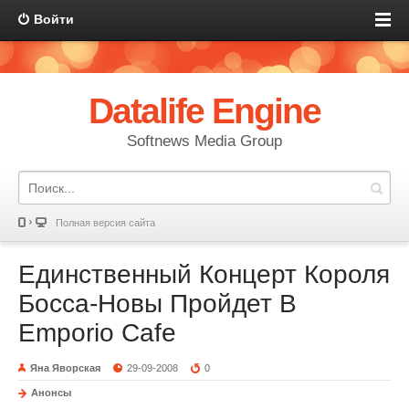
Войти
Datalife Engine
Softnews Media Group
Полная версия сайта
Единственный Концерт Короля
Босса-Новы Пройдет В
Еmporio Cafe
Яна Яворская
29-09-2008
0
Анонсы