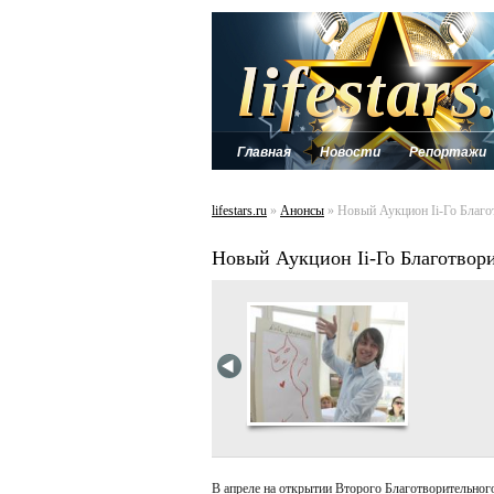
Главная
Новости
Репортажи
lifestars.ru
»
Анонсы
» Новый Аукцион Ii-Го Благо
Новый Аукцион Ii-Го Благотвор
В апреле на открытии Второго Благотворительно