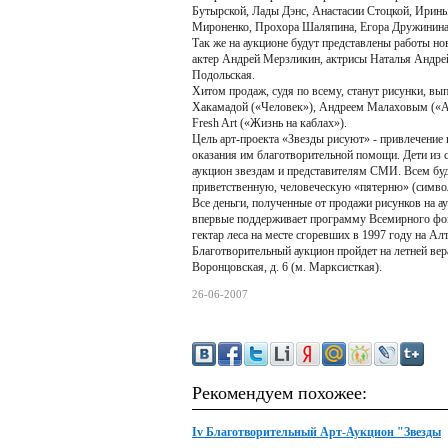
Бутырской, Лады Дэнс, Анастасии Стоцкой, Ирин
Мироненко, Прохора Шаляпина, Егора Дружинина 
Так же на аукционе будут представлены работы но
актер Андрей Мерзликин, актрисы Наталья Андре
Подольская.
Хитом продаж, судя по всему, станут рисунки, в
Хакамадой («Человек»), Андреем Малаховым («А-
Fresh Art («Жизнь на каблах»).
Цель арт-проекта «Звезды рисуют» - привлечение 
оказания им благотворительной помощи. Дети из 
аукцион звездам и представителям СМИ. Всем буд
приветственную, человеческую «пятерню» (символ
Все деньги, полученные от продажи рисунков на а
впервые поддерживает программу Всемирного фон
гектар леса на месте сгоревших в 1997 году на А
Благотворительный аукцион пройдет на летней вер
Воронцовская, д. 6 (м. Марксисткая).
26-06-2007
Рекомендуем похожее:
Iv Благотворительный Арт-Аукцион "Звезды
Рисуют-2009"