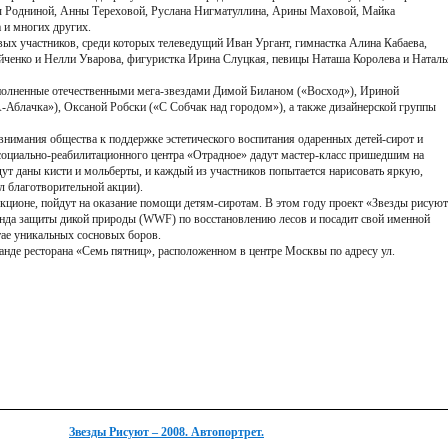
ы Родниной, Анны Тереховой, Руслана Нигматуллина, Арины Маховой, Майка
и многих других.
вых участников, среди которых телеведущий Иван Ургант, гимнастка Алина Кабаева,
йченко и Нелли Уварова, фигуристка Ирина Слуцкая, певицы Наташа Королева и Наталь
ыполненные отечественными мега-звездами Димой Биланом («Восход»), Ириной
Аблачка»), Оксаной Робски («С Собчак над городом»), а также дизайнерской группы
внимания общества к поддержке эстетического воспитания одаренных детей-сирот и
социально-реабилитационного центра «Отрадное» дадут мастер-класс пришедшим на
ут даны кисти и мольберты, и каждый из участников попытается нарисовать яркую,
 благотворительной акции).
укционе, пойдут на оказание помощи детям-сиротам. В этом году проект «Звезды рисую
да защиты дикой природы (WWF) по восстановлению лесов и посадит свой именной
лтае уникальных сосновых боров.
анде ресторана «Семь пятниц», расположенном в центре Москвы по адресу ул.
Звезды Рисуют – 2008. Автопортрет.