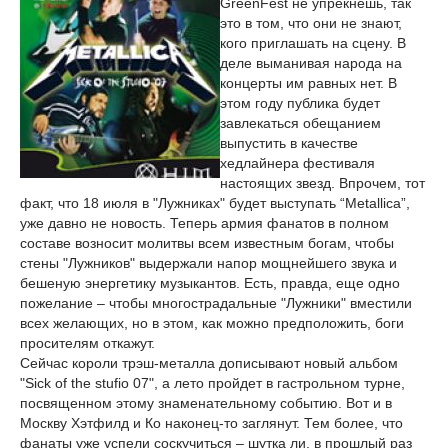
GreenFest не упрекнешь, так
это в том, что они не знают,
кого приглашать на сцену. В
деле выманивая народа на
концерты им равных нет. В
этом году публика будет
завлекаться обещанием
выпустить в качестве
хедлайнера фестиваля
настоящих звезд. Впрочем, тот
факт, что 18 июля в "Лужниках" будет выступать “Metallica”,
уже давно не новость. Теперь армия фанатов в полном
составе возносит молитвы всем известным богам, чтобы
стены "Лужников" выдержали напор мощнейшего звука и
бешеную энергетику музыкантов. Есть, правда, еще одно
пожелание – чтобы многострадальные "Лужники" вместили
всех желающих, но в этом, как можно предположить, боги
просителям откажут.
Сейчас короли трэш-металла дописывают новый альбом
"Sick of the stufio 07", а лето пройдет в гастрольном турне,
посвященном этому знаменательному событию. Вот и в
Москву Хэтфилд и Ко наконец-то заглянут. Тем более, что
фанаты уже успели соскучиться – шутка ли, в прошлый раз