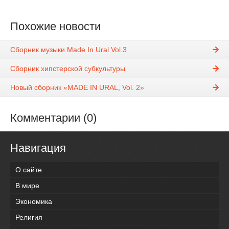
Похожие новости
Сборник музыки Made In Ural Vol.3
Сборник хипстерской субкультуры
Новый сборник «MADE IN URAL, Vol. 2»
Комментарии (0)
Навигация
О сайте
В мире
Экономика
Религия