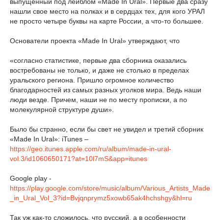
выпущенный под лейблом «Made In Ural». Первые два сразу
нашли свое место на полках и в сердцах тех, для кого УРАЛ
не просто четыре буквы на карте России, а что-то большее.
Основатели проекта «Made In Ural» утверждают, что
«согласно статистике, первые два сборника оказались
востребованы не только, и даже не столько в пределах
уральского региона. Пришло огромное количество
благодарностей из самых разных уголков мира. Ведь наши
люди везде. Причем, наши не по месту прописки, а по
молекулярной структуре души».
Было бы странно, если бы свет не увидел и третий сборник
«Made In Ural»: iTunes –
https://geo.itunes.apple.com/ru/album/made-in-ural-
vol.3/id1060650171?at=10l7mS&app=itunes
Google play -
https://play.google.com/store/music/album/Various_Artists_Made
_in_Ural_Vol_3?id=Bvjqnprymz5xowb65ak4hchshgy&hl=ru
Так уж как-то сложилось, что русский, а в особенности